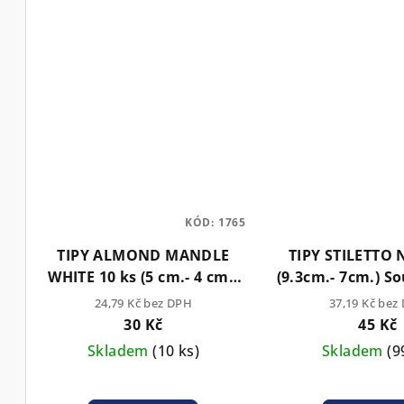
KÓD:
1765
TIPY ALMOND MANDLE
TIPY STILETTO
WHITE 10 ks (5 cm.- 4 cm.)
(9.3cm.- 7cm.) S
Bílé pro Nail Art
NailArt a T
24,79 Kč bez DPH
37,19 Kč bez
30 Kč
45 Kč
Skladem
(10 ks)
Skladem
(9