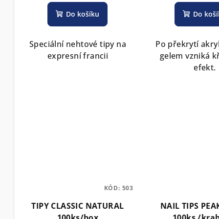
k
Do košíku
Do koš
t
ů
Speciální nehtové tipy na
Po překrytí akr
expresní francii
gelem vzniká kř
efekt.
KÓD:
503
TIPY CLASSIC NATURAL
NAIL TIPS PEA
100ks/box
100ks /kra