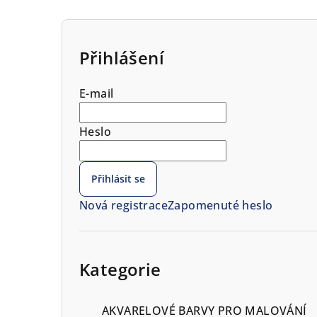
P
o
Přihlášení
s
E-mail
t
r
Heslo
a
Přihlásit se
n
Nová registrace
Zapomenuté heslo
n
í
Přeskočit
kategorie
Kategorie
p
a
AKVARELOVÉ BARVY PRO MALOVÁNÍ