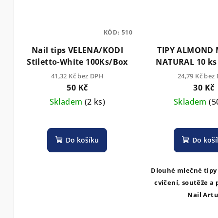
KÓD:
510
Nail tips VELENA/KODI
TIPY ALMOND
Stiletto-White 100Ks/Box
NATURAL 10 ks 
cm) MLEČNÉ pro 
41,32 Kč bez DPH
24,79 Kč bez
50 Kč
30 Kč
Skladem
(2 ks)
Skladem
(5
Do košíku
Do koš
Dlouhé mlečné tipy
cvičení, soutěže a
Nail Art