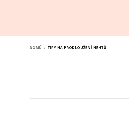
Přejít
na
obsah
DOMŮ
/
TIPY NA PRODLOUŽENÍ NEHTŮ