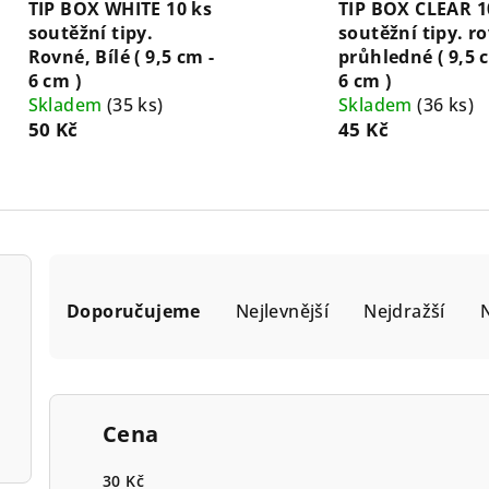
TIP BOX WHITE 10 ks
TIP BOX CLEAR 1
soutěžní tipy.
soutěžní tipy. r
Rovné, Bílé ( 9,5 cm -
průhledné ( 9,5 
6 cm )
6 cm )
Skladem
(35 ks)
Skladem
(36 ks)
50 Kč
45 Kč
Ř
Doporučujeme
Nejlevnější
Nejdražší
a
N
z
e
Cena
n
30
Kč