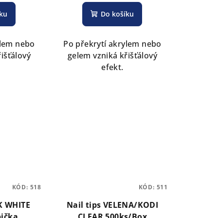
íku
Do košíku
ylem nebo
Po překrytí akrylem nebo
išťálový
gelem vzniká křišťálový
efekt.
KÓD:
518
KÓD:
511
K WHITE
Nail tips VELENA/KODI
bička
CLEAR 500ks/Box