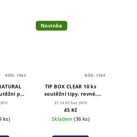
Novinka
KÓD:
1563
KÓD:
1543
 NATURAL
TIP BOX CLEAR 10 ks
outěžní pro
soutěžní tipy. rovné,
IP BOX
průhledné ( 9,5 cm - 6 cm )
 DPH
37,19 Kč bez DPH
45 Kč
9 ks)
Skladem
(36 ks)