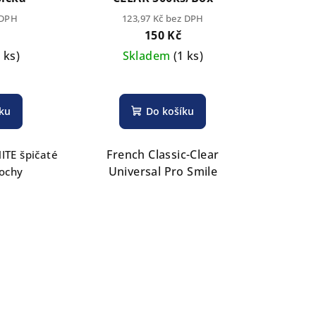
 DPH
123,97 Kč bez DPH
150 Kč
2 ks)
Skladem
(1 ks)
íku
Do košíku
French Classic-Clear
ITE špičaté
Universal Pro Smile
lochy