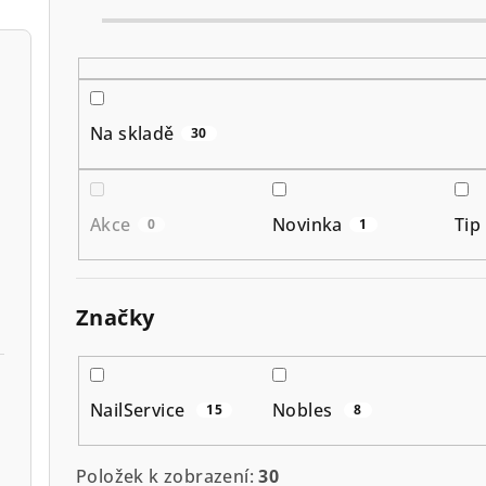
í
p
r
o
Na skladě
30
d
u
Akce
Novinka
Tip
0
1
k
t
Značky
ů
NailService
Nobles
15
8
Položek k zobrazení:
30