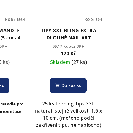
KÓD:
1564
KÓD:
504
 MANDLE
TIPY XXL BLING EXTRA
(5 cm - 4
DLOUHÉ NAIL ART
Nail Art .
NATURAL (25 ks stejné
 DPH
99,17 Kč bez DPH
velikosti 10 cm)
120 Kč
0 ks)
Skladem
(27 ks)
Průměrné
hodnocení
íku
Do košíku
produktu
je
5,0
25 ks Trening Tips XXL
 mandle pro
z
natural, stejné velikosti 1,6 x
 prezentace
5
10 cm. (měřeno podél
u
hvězdiček.
zakřivení tipu, ne naplocho)