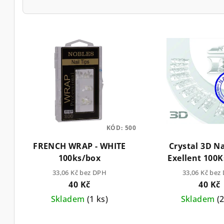
V
ý
p
i
s
p
KÓD:
500
FRENCH WRAP - WHITE
Crystal 3D Na
r
100ks/box
Exellent 100K
o
33,06 Kč bez DPH
33,06 Kč bez
40 Kč
40 Kč
d
Skladem
(1 ks)
Skladem
(
u