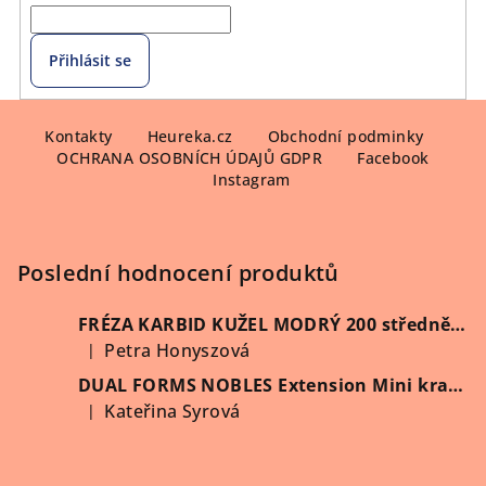
Přihlásit se
Z
á
Kontakty
Heureka.cz
Obchodní podminky
OCHRANA OSOBNÍCH ÚDAJŮ GDPR
Facebook
p
Instagram
a
t
í
Poslední hodnocení produktů
FRÉZA KARBID KUŽEL MODRÝ 200 středně hrubý (Vybrat průměr)
Petra Honyszová
|
Hodnocení produktu je 5 z 5 hvězdiček.
DUAL FORMS NOBLES Extension Mini kratší 60 ks/krabička
Kateřina Syrová
|
Hodnocení produktu je 5 z 5 hvězdiček.