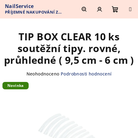
Přejít
NailService
na
PŘÍJEMNÉ NAKUPOVÁNÍ Z
obsah
Nákupn
Hledat
Přihlášení
POHODLÍ VAŠEHO DOMOVA
TIP BOX CLEAR 10 ks
košík
soutěžní tipy. rovné,
průhledné ( 9,5 cm - 6 cm )
Průměrné
Neohodnoceno
Podrobnosti hodnocení
hodnocení
Novinka
produktu
je
0,0
z
5
hvězdiček.