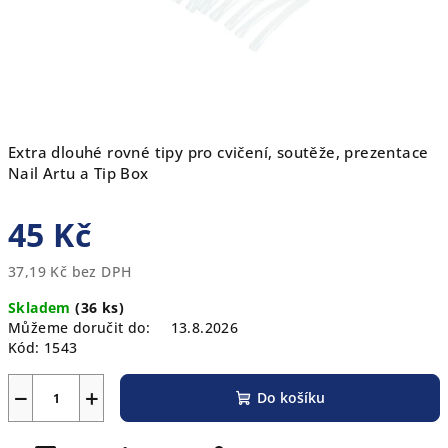
Extra dlouhé rovné tipy pro cvičení, soutěže, prezentace
Nail Artu a Tip Box
45 Kč
37,19 Kč bez DPH
Měrná
Skladem
(36 ks)
cena:
Můžeme doručit do:
13.8.2026
Kód:
1543
−
+
Do košíku