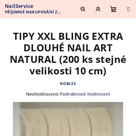
Přejít
NailService
na
PŘÍJEMNÉ NAKUPOVÁNÍ Z
obsah
Nákupn
Hledat
Přihlášení
POHODLÍ VAŠEHO DOMOVA
TIPY XXL BLING EXTRA
košík
DLOUHÉ NAIL ART
NATURAL (200 ks stejné
velikosti 10 cm)
NOBLES
Průměrné
Neohodnoceno
Podrobnosti hodnocení
hodnocení
produktu
je
0,0
z
5