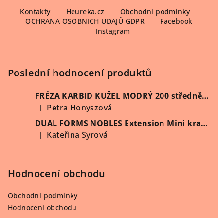
Z
á
Kontakty
Heureka.cz
Obchodní podminky
OCHRANA OSOBNÍCH ÚDAJŮ GDPR
Facebook
p
Instagram
a
t
í
Poslední hodnocení produktů
FRÉZA KARBID KUŽEL MODRÝ 200 středně hrubý (Vybrat průměr)
Petra Honyszová
|
Hodnocení produktu je 5 z 5 hvězdiček.
DUAL FORMS NOBLES Extension Mini kratší 60 ks/krabička
Kateřina Syrová
|
Hodnocení produktu je 5 z 5 hvězdiček.
Hodnocení obchodu
Obchodní podmínky
Hodnocení obchodu