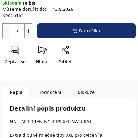
Skladem
(8 ks)
cena:
Můžeme doručit do:
13.8.2026
Kód:
5154
−
+
Do košíku
Zeptat se
Hlídat
Sdílet
Popis
Hodnocení
Diskuze
Detailní popis produktu
NAIL ART TRENING TIPS XXL NATURAL
Extra dlouhé mlečné tipy XXL pro cvičení a