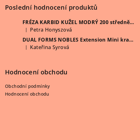
í
Poslední hodnocení produktů
FRÉZA KARBID KUŽEL MODRÝ 200 středně hrubý (Vybrat průměr)
Petra Honyszová
|
Hodnocení produktu je 5 z 5 hvězdiček.
DUAL FORMS NOBLES Extension Mini kratší 60 ks/krabička
Kateřina Syrová
|
Hodnocení produktu je 5 z 5 hvězdiček.
Hodnocení obchodu
Obchodní podmínky
Hodnocení obchodu