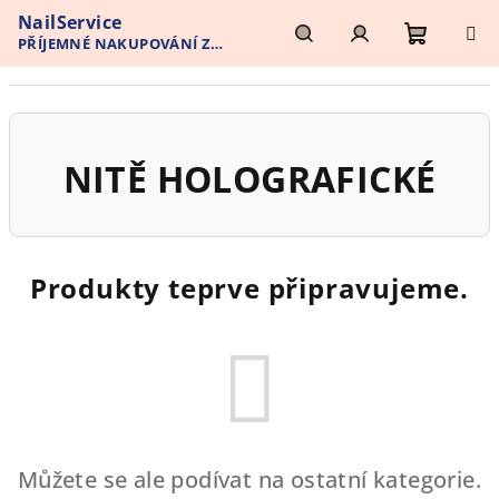
Přejít
NailService
na
PŘÍJEMNÉ NAKUPOVÁNÍ Z
obsah
Nákupn
Hledat
Přihlášení
POHODLÍ VAŠEHO DOMOVA
košík
NITĚ HOLOGRAFICKÉ
Produkty teprve připravujeme.
Můžete se ale podívat na ostatní kategorie.