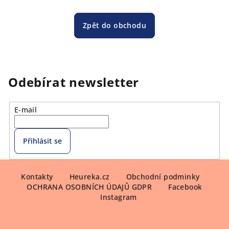
Zpět do obchodu
Odebírat newsletter
E-mail
Přihlásit se
Z
á
Kontakty
Heureka.cz
Obchodní podminky
OCHRANA OSOBNÍCH ÚDAJŮ GDPR
Facebook
p
Instagram
a
t