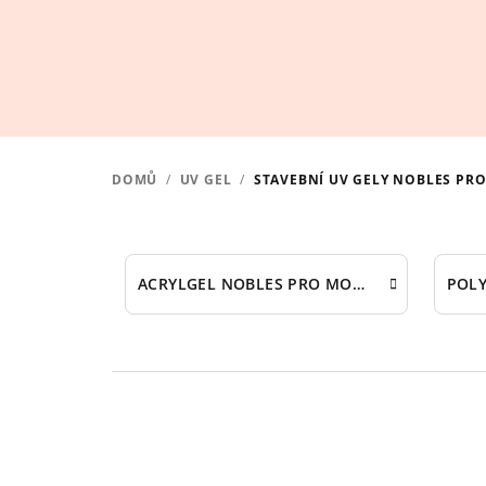
Přejít
na
obsah
DOMŮ
/
UV GEL
/
STAVEBNÍ UV GELY NOBLES PRO
ACRYLGEL NOBLES PRO MODELÁŽ NEHTŮ (TPO free)