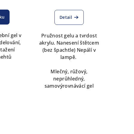
íku
Detail
ební gel v
Pružnost gelu a tvrdost
delování,
akrylu. Nanesení štětcem
otažení
(bez špachtle) Nepálí v
nehtů
lampě.
Mlečný, růžový,
neprůhledný,
samovýrovnávácí gel