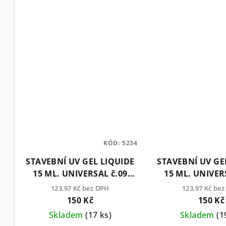
KÓD:
5234
STAVEBNÍ UV GEL LIQUIDE
STAVEBNÍ UV GE
15 ML. UNIVERSAL č.09
15 ML. UNIVER
(TPO free)
(TPO fre
123,97 Kč bez DPH
123,97 Kč be
150 Kč
150 Kč
Skladem
(17 ks)
Skladem
(1