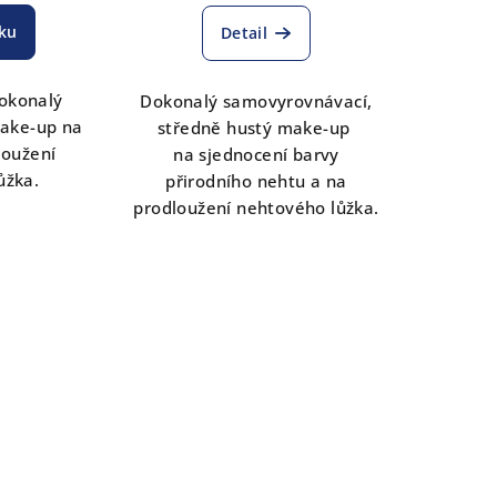
íku
Detail
okonalý
Dokonalý samovyrovnávací,
make-up na
středně hustý make-up
loužení
na sjednocení barvy
ůžka.
přirodního nehtu a na
prodloužení nehtového lůžka.