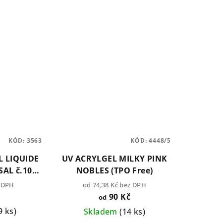
KÓD:
3563
KÓD:
4448/5
L LIQUIDE
UV ACRYLGEL MILKY PINK
SAL č.10
NOBLES (TPO Free)
e)
z DPH
od 74,38 Kč bez DPH
90 Kč
od
9 ks)
Skladem
(14 ks)