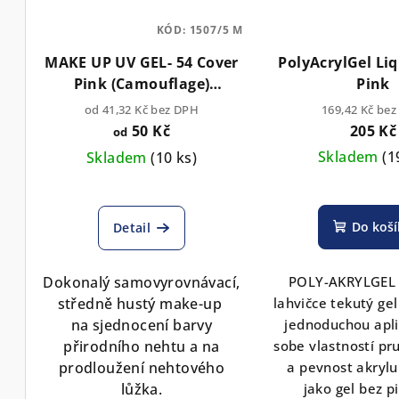
KÓD:
1507/5 M
MAKE UP UV GEL- 54 Cover
PolyAcrylGel Li
Pink (Camouflage)
Pink
béžovorůžový NOBLES
od 41,32 Kč bez DPH
169,42 Kč be
(TPO Free)
50 Kč
205 Kč
od
Skladem
(1
Skladem
(10 ks)
Do koš
Detail
Dokonalý samovyrovnávací,
P
OLY-AKRYLGEL 
středně hustý make-up
lahvičce tekutý gel
na
sjednocení barvy
jednoduchou apli
přirodního nehtu a na
sobe vlastností pr
prodloužení nehtového
a pevnost akryl
lůžka.
jako gel bez pi