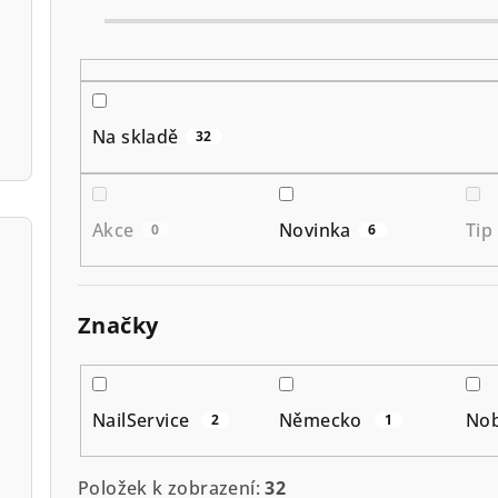
í
p
r
o
Na skladě
32
d
u
Akce
Novinka
Tip
0
6
k
t
Značky
ů
NailService
Německo
No
2
1
Položek k zobrazení:
32