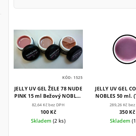
V
ý
p
i
s
p
KÓD:
1525
JELLY UV GEL ŽELE 78 NUDE
JELLY UV GEL C
r
PINK 15 ml Bežový NOBLES
NOBLES 50 ml. (
o
(TPO Free)
82,64 Kč bez DPH
289,26 Kč be
100 Kč
350 Kč
d
Skladem
(2 ks)
Skladem
(
u