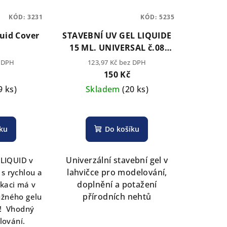
KÓD:
3231
KÓD:
5235
quid Cover
STAVEBNÍ UV GEL LIQUIDE
15 ML. UNIVERSAL č.08
(TPO free)
z DPH
123,97 Kč bez DPH
150 Kč
9 ks)
Skladem
(20 ks)
íku
Do košíku
Univerzální stavební gel v
LIQUID v
lahvičce pro modelování,
 s rychlou a
doplnění a potažení
kaci má v
přírodních nehtů
užného gelu
u! Vhodný
lování.