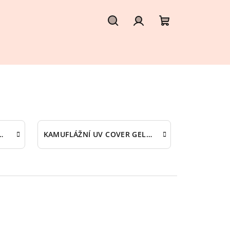
Hledat
Přihlášení
Nákupní
košík
GEL NOBLES (TPO Free)
KAMUFLÁŽNÍ UV COVER GEL NOBLES (TPO Free)