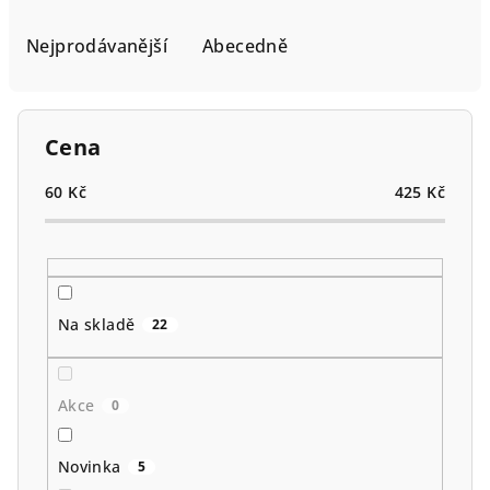
z
e
Nejprodávanější
Abecedně
n
í
p
Cena
r
o
60
Kč
425
Kč
d
u
k
t
Na skladě
22
ů
Akce
0
Novinka
5