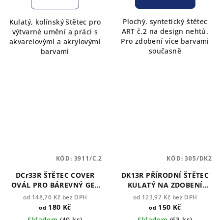
Plochý, syntetický štětec
Kulatý, kolínský štětec pro
ART č.2 na design nehtů.
výtvarné umění a práci s
Pro zdobení více barvami
akvarelovými a akrylovými
současně
barvami
KÓD:
3911/C.2
KÓD:
305/DK2
DCr33R ŠTĚTEC COVER
DK13R PŘÍRODNÍ ŠTĚTEC
OVÁL PRO BÁREVNÝ GEL
KULATÝ NA ZDOBENÍ
ROUBLOFF
NEHTŮ ROUBLOFF
od 148,76 Kč bez DPH
od 123,97 Kč bez DPH
180 Kč
150 Kč
od
od
Skladem
(40 ks)
Skladem
(63 ks)