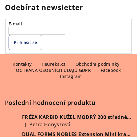
á
Odebírat newsletter
d
a
E-mail
c
í
p
Přihlásit se
r
v
Z
k
á
Kontakty
Heureka.cz
Obchodní podminky
y
OCHRANA OSOBNÍCH ÚDAJŮ GDPR
Facebook
p
v
Instagram
ý
a
p
t
i
í
Poslední hodnocení produktů
s
u
FRÉZA KARBID KUŽEL MODRÝ 200 středně hrubý (Vybrat průměr)
Petra Honyszová
|
Hodnocení produktu je 5 z 5 hvězdiček.
DUAL FORMS NOBLES Extension Mini kratší 60 ks/krabička