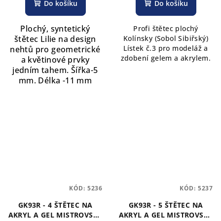
Do košíku
Do košíku
Plochý, syntetický
Profi štětec plochý
štětec Lilie na design
Kolínsky (Sobol Sibiřský)
Lístek č.3 pro modeláž a
nehtů pro geometrické
zdobení gelem a akrylem.
a květinové prvky
jedním tahem.
Šířka-5
mm. Délka -11 mm
KÓD:
5236
KÓD:
5237
GK93R - 4 ŠTĚTEC NA
GK93R - 5 ŠTĚTEC NA
AKRYL A GEL MISTROVSKÝ
AKRYL A GEL MISTROVSKÝ