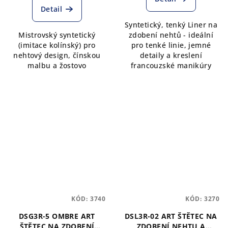
je
Detail
5,0
Syntetický, tenký Liner na
z
Mistrovský syntetický
zdobení nehtů - ideální
5
(imitace kolínský) pro
pro tenké linie, jemné
hvězdiček.
nehtový design, čínskou
detaily a kreslení
malbu a žostovo
francouzské manikúry
KÓD:
3740
KÓD:
3270
DSG3R-5 OMBRE ART
DSL3R-02 ART ŠTĚTEC NA
ŠTĚTEC NA ZDOBENÍ
ZDOBENÍ NEHTU A