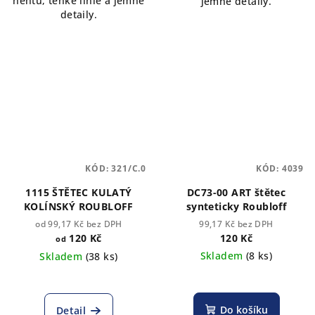
nehtů, tenké linie a jemné
jemné detaily.
detaily.
KÓD:
321/C.0
KÓD:
4039
1115 ŠTĚTEC KULATÝ
DC73-00 ART štětec
KOLÍNSKÝ ROUBLOFF
synteticky Roubloff
od 99,17 Kč bez DPH
99,17 Kč bez DPH
120 Kč
120 Kč
od
Skladem
(8 ks)
Skladem
(38 ks)
Do košíku
Detail