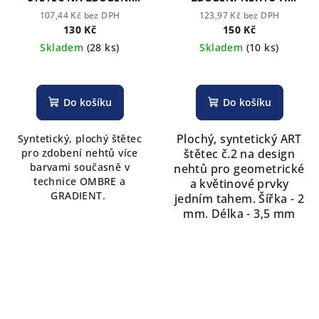
NEHTU A VYTVARNÉ
VYTVARNÉ UMĚNÍ
107,44 Kč bez DPH
123,97 Kč bez DPH
UMĚNÍ ROUBLOFF
ROUBLOFF
130 Kč
150 Kč
Skladem
(28 ks)
Skladem
(10 ks)
Do košíku
Do košíku
Plochý, syntetický ART
Syntetický, plochý štětec
pro zdobení nehtů více
štětec č.2 na design
barvami současně v
nehtů pro geometrické
technice OMBRE a
a květinové prvky
GRADIENT.
jedním tahem. Šířka - 2
mm. Délka - 3,5 mm