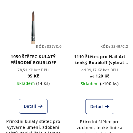
KÓD:
327/C.0
KÓD:
2349/C.2
1050 ŠTĚTEC KULATÝ
1110 Štětec pro Nail Art
PŘÍRODNÍ ROUBLOFF
tenký Roubloff (vybrat
velikost)
78,51 Kč bez DPH
od 99,17 Kč bez DPH
95 Kč
120 Kč
od
Skladem
(14 ks)
Skladem
(>100 ks)
Detail
Detail
Přírodní kulatý štětec pro
Přírodní štětec pro
výtvarné umění, zdobení
zdobení, tenké linie a