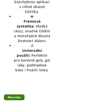
bezchybnou aplikaci
v citlivé oblasti
kůžičky.
💎
Prémiová
syntetika:
Hladký
skluz, snadné čištění
a mimořádně dlouhá
životnost vláken.
🎨
Univerzální
použití:
Perfektní
pro barevné gely, gel
laky, podkladové
báze i finální lesky.
Novinka