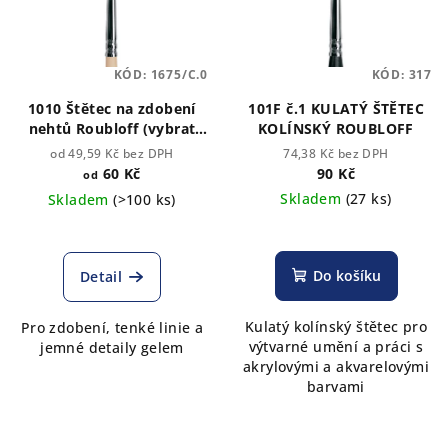
i
s
p
KÓD:
1675/C.0
KÓD:
317
r
o
1010 Štětec na zdobení
101F č.1 KULATÝ ŠTĚTEC
nehtů Roubloff (vybrat
KOLÍNSKÝ ROUBLOFF
d
velikost)
od 49,59 Kč bez DPH
74,38 Kč bez DPH
u
60 Kč
90 Kč
od
k
Skladem
(27 ks)
Skladem
(>100 ks)
t
ů
Do košíku
Detail
Kulatý kolínský štětec pro
Pro zdobení, tenké linie a
výtvarné umění a práci s
jemné detaily gelem
akrylovými a akvarelovými
barvami