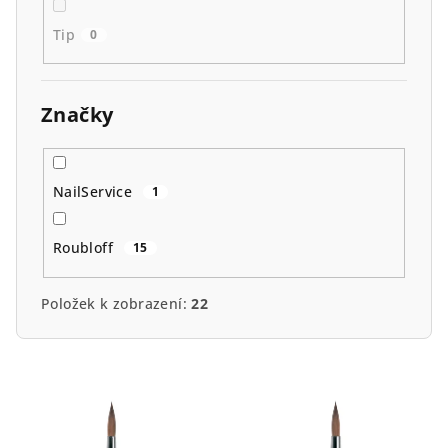
Tip
0
Značky
NailService
1
Roubloff
15
Položek k zobrazení:
22
V
ý
p