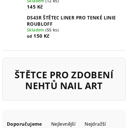
Skladem
(12 ks)
145 Kč
DS43R ŠTĚTEC LINER PRO TENKÉ LINIE
ROUBLOFF
Skladem
(55 ks)
150 Kč
od
ŠTĚTCE PRO ZDOBENÍ
NEHTŮ NAIL ART
Ř
a
Doporučujeme
Nejlevnější
Nejdražší