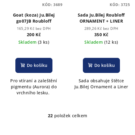
KÓD:
3689
KÓD:
3725
Goat (koza) Ju.Bilej
Sada Ju.Bilej Roubloff
go07JB Roubloff
ORNAMENT + LINER
165,29 Kč bez DPH
289,26 Kč bez DPH
200 Kč
350 Kč
Skladem
(3 ks)
Skladem
(12 ks)
Do košíku
Do košíku
Pro vtíraní a zaleštění
Sada obsahuje štětce
pigmentu (Aurora) do
Ju.Bilej Ornament a Liner
vrchního lesku.
22
položek celkem
O
v
l