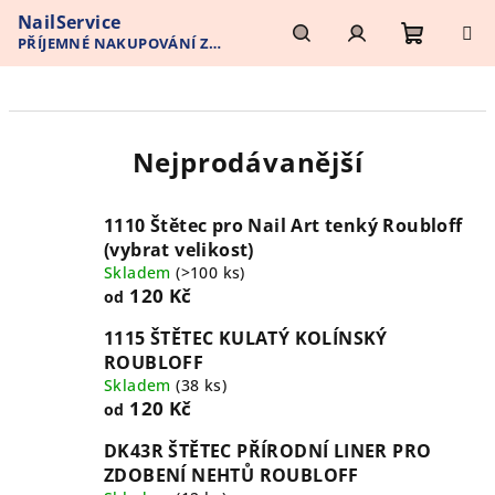
Přejít
NailService
na
PŘÍJEMNÉ NAKUPOVÁNÍ Z
obsah
Nákupn
Hledat
Přihlášení
POHODLÍ VAŠEHO DOMOVA
košík
Nejprodávanější
1110 Štětec pro Nail Art tenký Roubloff
(vybrat velikost)
Skladem
(>100 ks)
120 Kč
od
1115 ŠTĚTEC KULATÝ KOLÍNSKÝ
ROUBLOFF
Skladem
(38 ks)
120 Kč
od
DK43R ŠTĚTEC PŘÍRODNÍ LINER PRO
ZDOBENÍ NEHTŮ ROUBLOFF