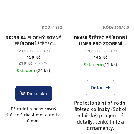
KÓD:
1882
KÓD:
308/C.0
DK23R-04 PLOCHÝ ROVNÝ
DK43R ŠTĚTEC PŘÍRODNÍ
PŘÍRODNÍ ŠTĚTEC
LINER PRO ZDOBENÍ
ROUBLOFF
NEHTŮ ROUBLOFF
123,97 Kč bez DPH
119,83 Kč bez DPH
150 Kč
145 Kč
210 Kč
(–28 %)
Skladem
(12 ks)
Skladem
(24 ks)
Průměrné
hodnocení
produktu
Detail
je
Do košíku
5,0
Profesionální přírodní
z
Přírodní plochý rovný
štětec kolínsky (Sobol
5
štětec šířka 4 mm a délka
Sibiřský)
pro jemné
hvězdiček.
6 mm.
detaily, tenké linie a
ornamenty.