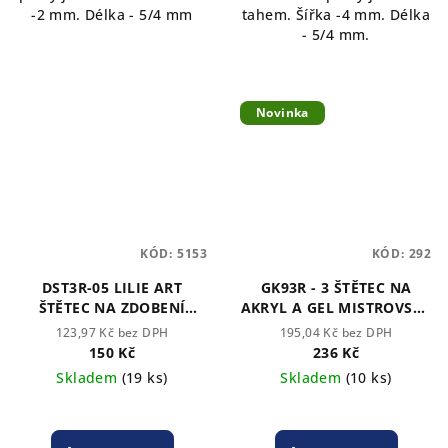
-2 mm. Délka - 5/4 mm
tahem. Šířka -4 mm. Délka
- 5/4 mm.
Novinka
KÓD:
5153
KÓD:
292
DST3R-05 LILIE ART
GK93R - 3 ŠTĚTEC NA
ŠTĚTEC NA ZDOBENÍ
AKRYL A GEL MISTROVSKÝ
NEHTU A VYTVARNÉ
ROUBLOFF
123,97 Kč bez DPH
195,04 Kč bez DPH
UMĚNÍ ROUBLOFF
150 Kč
236 Kč
Skladem
(19 ks)
Skladem
(10 ks)