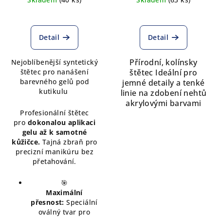
Průměrné
Průměrné
hodnocení
hodnocení
produktu
produktu
Detail
Detail
je
je
5,0
5,0
Přírodní, kolínsky
Nejoblíbenější syntetický
z
z
štětec pro nanášení
štětec
Ideální pro
5
5
barevného gelů pod
jemné detaily a tenké
hvězdiček.
hvězdiček.
kutikulu
linie na zdobení nehtů
akrylovými barvami
Profesionální štětec
pro
dokonalou aplikaci
gelu až k samotné
kůžičce.
Tajná zbraň pro
precizní manikúru bez
přetahování.
🎯
Maximální
přesnost:
Speciální
oválný tvar pro