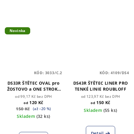
Novinka
KÓD:
3033/C.2
KÓD:
4109/DS4
DS33R ŠTĚTEC OVAL pro
DS43R ŠTĚTEC LINER PRO
ŽOSTOVO a ONE STROKE
TENKÉ LINIE ROUBLOFF
Roubloff (vybrat velikost)
od 99,17 Kč bez DPH
od 123,97 Kč bez DPH
120 Kč
150 Kč
od
od
150 Kč
(až –20 %)
Skladem
(55 ks)
Skladem
(32 ks)
Průměrné
hodnocení
produktu
Detail