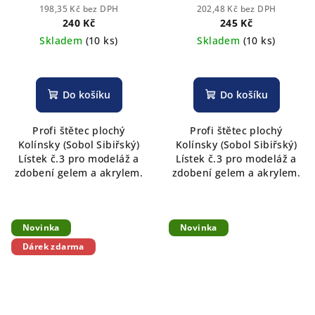
ROUBLOFF
ROUBLOFF
198,35 Kč bez DPH
202,48 Kč bez DPH
240 Kč
245 Kč
Skladem
(10 ks)
Skladem
(10 ks)
Do košíku
Do košíku
Profi štětec plochý
Profi štětec plochý
Kolínsky (Sobol Sibiřský)
Kolínsky (Sobol Sibiřský)
Lístek č.3 pro modeláž a
Lístek č.3 pro modeláž a
zdobení gelem a akrylem.
zdobení gelem a akrylem.
Novinka
Novinka
Dárek zdarma