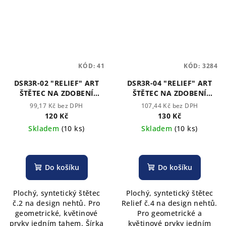
KÓD:
41
KÓD:
3284
DSR3R-02 "RELIEF" ART
DSR3R-04 "RELIEF" ART
ŠTĚTEC NA ZDOBENÍ
ŠTĚTEC NA ZDOBENÍ
NEHTU A VYTVARNÉ
NEHTU A VYTVARNÉ
99,17 Kč bez DPH
107,44 Kč bez DPH
UMĚNÍ ROUBLOFF
UMĚNÍ ROUBLOFF
120 Kč
130 Kč
Skladem
(10 ks)
Skladem
(10 ks)
Do košíku
Do košíku
Plochý, syntetický štětec
Plochý, syntetický štětec
č.2 na design nehtů. Pro
Relief č.4 na design nehtů.
geometrické, květinové
Pro geometrické a
prvky jedním tahem. Šírka
květinové prvky jedním