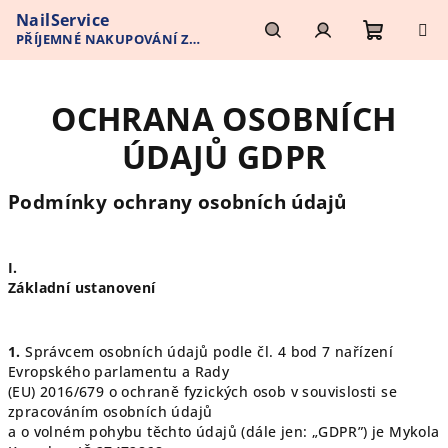
Přejít
NailService
na
PŘÍJEMNÉ NAKUPOVÁNÍ Z
obsah
Nákupn
Hledat
Přihlášení
POHODLÍ VAŠEHO DOMOVA
OCHRANA OSOBNÍCH
košík
ÚDAJŮ GDPR
Podmínky ochrany osobních údajů
I.
Základní ustanovení
1.
Správcem osobních údajů podle čl. 4 bod 7 nařízení
Evropského parlamentu a Rady
(EU) 2016/679 o ochraně fyzických osob v souvislosti se
zpracováním osobních údajů
a o volném pohybu těchto údajů (dále jen: „GDPR”) je Mykola