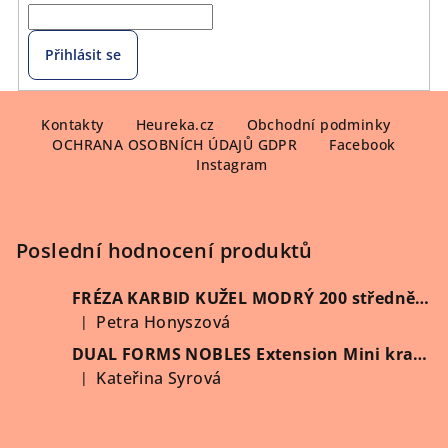
Přihlásit se
Z
á
Kontakty
Heureka.cz
Obchodní podminky
OCHRANA OSOBNÍCH ÚDAJŮ GDPR
Facebook
p
Instagram
a
t
í
Poslední hodnocení produktů
FRÉZA KARBID KUŽEL MODRÝ 200 středně hrubý (Vybrat průměr)
Petra Honyszová
|
Hodnocení produktu je 5 z 5 hvězdiček.
DUAL FORMS NOBLES Extension Mini kratší 60 ks/krabička
Kateřina Syrová
|
Hodnocení produktu je 5 z 5 hvězdiček.