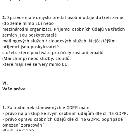
2.
Správce má v úmyslu předat osobní údaje do třetí země
(do země mimo EU) nebo
mezinárodní organizaci. Příjemci osobních údajů ve třetích
zemích jsou poskytovatelé
mailingových služeb / cloudových služeb. Nejčastějšími
příjemci jsou poskytovatelé
služeb, které používáte pro účely zasílání emailů
(Mailchimp) nebo služby, cloudů,
které mají své servery mimo EU.
VI.
Vaše práva
1.
Za podmínek stanovených v GDPR máte
• právo na přístup ke svým osobním údajům dle čl. 15 GDPR,
• právo opravu osobních údajů dle čl. 16 GDPR, popřípadě
omezení zpracování
dle čl. 18 GDPR.