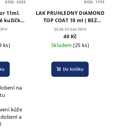
KÓD:
3620
KÓD:
1735
tor 11ml.
LAK PRUHLEDNY DIAMOND
é kužičky
TOP COAT 10 ml ( BEZ
ítkování a
LAMPY)
 DPH
33,06 Kč bez DPH
í.
40 Kč
9 ks)
Skladem
(25 ks)
íku
Do košíku
dobení na
tu
vení kůže
 zdobení a
í