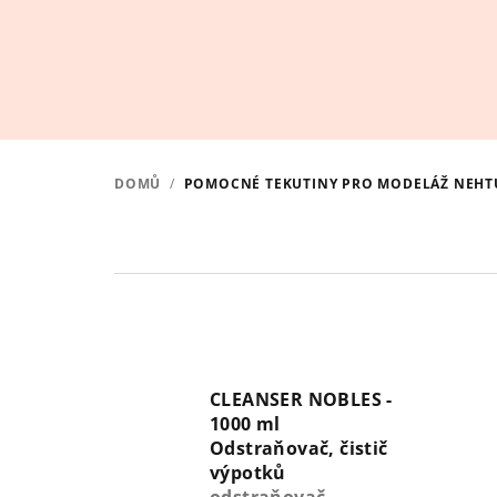
Přejít
na
obsah
DOMŮ
/
POMOCNÉ TEKUTINY PRO MODELÁŽ NEHT
CLEANSER NOBLES -
1000 ml
Odstraňovač, čistič
výpotků