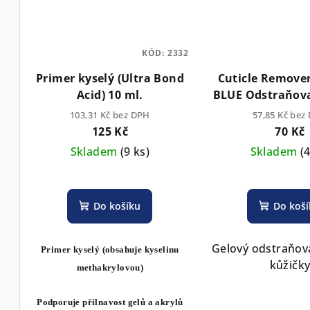
KÓD:
2332
Primer kyselý (Ultra Bond
Cuticle Remove
Acid) 10 ml.
BLUE Odstraňova
s mořskou řaso
103,31 Kč bez DPH
57,85 Kč bez
Doprode
125 Kč
70 Kč
Skladem
(9 ks)
Skladem
(
Do košíku
Do koš
Gelový odstraňov
Primer kyselý (obsahuje kyselinu
kůžičk
methakrylovou)
Podporuje přilnavost gelů a akrylů