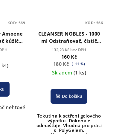
KÓD:
569
KÓD:
566
r Amoene
CLEANSER NOBLES - 1000
č kůžičky
ml Odstraňovač, čistič
u 12 ml.
výpotků
odstraňovač
 DPH
132,23 Kč bez DPH
j
výpotků, čistič gelu a gel
160 Kč
laku
180 Kč
(–11 %)
4 ks)
Skladem
(1 ks)
íku
Do košíku
ač nehtové
y
Tekutina k setření gelového
výpotku. Dokonale
odmašťuje. Vhodná
pro práci
s PolyGelem.