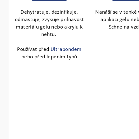
ů
Dehytratuje, dezinfikuje,
Nanáší se v tenké 
odmašťuje, zvyšuje přilnavost
aplikací gelu ne
materiálu gelu nebo akrylu k
Schne na vzd
nehtu.
Používat před
Ultrabondem
nebo před lepením typů