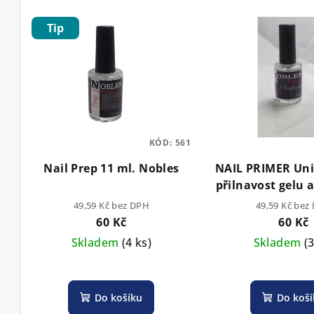
V
Tip
ý
p
i
s
p
KÓD:
561
Nail Prep 11 ml. Nobles
NAIL PRIMER Uni
r
přilnavost gelu a
o
ml.
49,59 Kč bez DPH
49,59 Kč bez
60 Kč
60 Kč
d
Skladem
(4 ks)
Skladem
(
u
k
Do košíku
Do koš
t