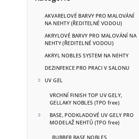
a
AKVARELOVÉ BARVY PRO MALOVÁNÍ
n
NA NEHTY (ŘEDITELNÉ VODOU)
e
AKRYLOVÉ BARVY PRO MALOVÁNÍ NA
NEHTY (ŘEDITELNÉ VODOU)
l
AKRYL NOBLES SYSTEM NA NEHTY
DEZINFEKCE PRO PRACI V SALONU
UV GEL
VRCHNÍ FINISH TOP UV GELY,
GELLAKY NOBLES (TPO free)
BASE, PODKLADOVÉ UV GELY PRO
MODELAŽ NEHTŮ (TPO free)
RUBBER BASE NOBLES