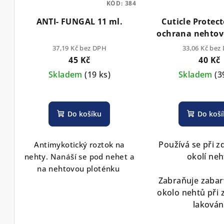
KÓD:
384
ANTI- FUNGAL 11 ml.
Cuticle Protec
ochrana nehtov
při zdobení, raz
37,19 Kč bez DPH
33,06 Kč bez
lakován
45 Kč
40 Kč
Skladem
(19 ks)
Skladem
(3
Do košíku
Do koš
Používá se při z
Antimykotický roztok na
okolí neh
nehty. Nanáší se pod nehet a
na nehtovou ploténku
Zabraňuje zabar
okolo nehtů při
lakován