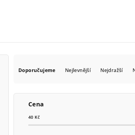
Ř
Doporučujeme
Nejlevnější
Nejdražší
a
z
e
Cena
n
í
40
Kč
p