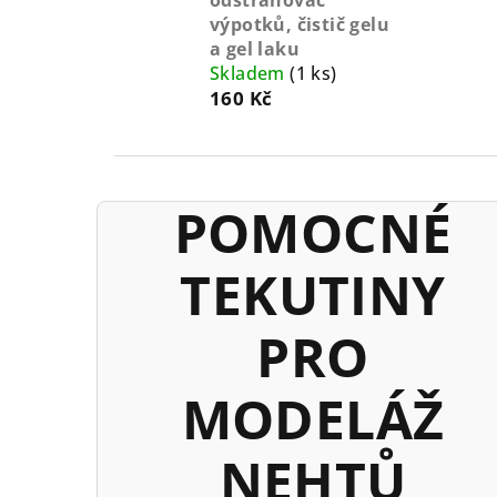
odstraňovač
výpotků, čistič gelu
a gel laku
Skladem
(1 ks)
160 Kč
POMOCNÉ
TEKUTINY
PRO
MODELÁŽ
NEHTŮ