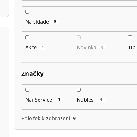
r
o
Na skladě
9
d
u
Akce
Novinka
Tip
1
0
k
t
Značky
ů
NailService
Nobles
1
4
Položek k zobrazení:
9