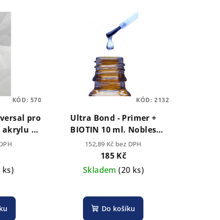
KÓD:
570
KÓD:
2132
versal pro
Ultra Bond - Primer +
 akrylu 15
BIOTIN 10 ml. Nobles
(nekyselý pro přilnavost
 DPH
152,89 Kč bez DPH
gelů a akrylu)
185 Kč
3 ks)
Skladem
(20 ks)
íku
Do košíku