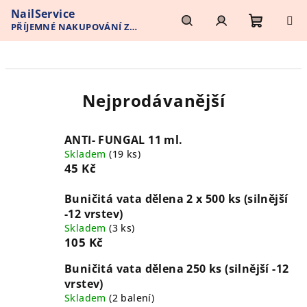
Přejít
NailService
na
PŘÍJEMNÉ NAKUPOVÁNÍ Z
obsah
Nákupn
Hledat
Přihlášení
POHODLÍ VAŠEHO DOMOVA
košík
Nejprodávanější
ANTI- FUNGAL 11 ml.
Skladem
(19 ks)
45 Kč
Buničitá vata dělena 2 x 500 ks (silnější
-12 vrstev)
Skladem
(3 ks)
105 Kč
Buničitá vata dělena 250 ks (silnější -12
vrstev)
Skladem
(2 balení)