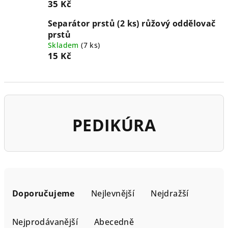
35 Kč
Separátor prstů (2 ks) růžový oddělovač
prstů
Skladem
(7 ks)
15 Kč
PEDIKÚRA
Ř
a
Doporučujeme
Nejlevnější
Nejdražší
z
e
Nejprodávanější
Abecedně