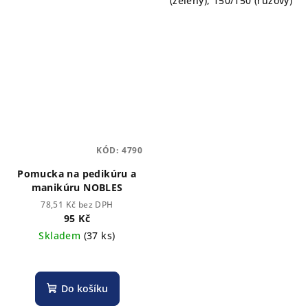
(zelený), 150/150 (růžový)
KÓD:
4790
Pomucka na pedikúru a
manikúru NOBLES
78,51 Kč bez DPH
95 Kč
Skladem
(37 ks)
Do košíku