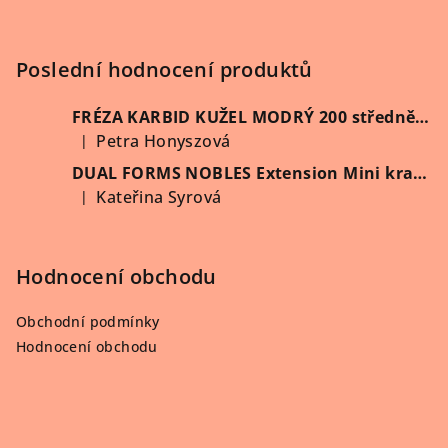
ý
a
p
t
i
í
Poslední hodnocení produktů
s
u
FRÉZA KARBID KUŽEL MODRÝ 200 středně hrubý (Vybrat průměr)
Petra Honyszová
|
Hodnocení produktu je 5 z 5 hvězdiček.
DUAL FORMS NOBLES Extension Mini kratší 60 ks/krabička
Kateřina Syrová
|
Hodnocení produktu je 5 z 5 hvězdiček.
Hodnocení obchodu
Obchodní podmínky
Hodnocení obchodu