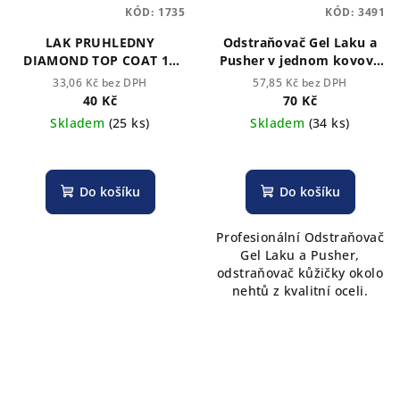
KÓD:
1735
KÓD:
3491
LAK PRUHLEDNY
Odstraňovač Gel Laku a
DIAMOND TOP COAT 10
Pusher v jednom kovový
ml ( BEZ LAMPY)
Nobles
33,06 Kč bez DPH
57,85 Kč bez DPH
40 Kč
70 Kč
Skladem
(25 ks)
Skladem
(34 ks)
Do košíku
Do košíku
Profesionální Odstraňovač
Gel Laku a Pusher,
odstraňovač kůžičky okolo
nehtů z kvalitní oceli.