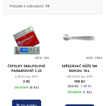
Položek k zobrazení:
19
V
ý
p
i
s
p
KÓD:
390
KÓD:
3054
r
o
ČEPELKY SKALPELOVÉ
SEŘEZÁVAČ KŮŽE NA
PARAMOUNT č.23
NOHOU 1ks.
d
2,48 Kč bez DPH
148,76 Kč bez DPH
u
3 Kč
180 Kč
k
250 Kč
(–28 %)
Skladem
(6 ks)
Skladem
(1 ks)
t
ů
Do košíku