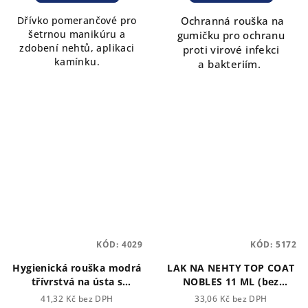
Dřívko pomerančové pro
Ochranná rouška na
šetrnou manikúru a
gumičku pro ochranu
zdobení nehtů, aplikaci
proti virové infekci
kamínku.
a bakteriím.
KÓD:
4029
KÓD:
5172
Hygienická rouška modrá
LAK NA NEHTY TOP COAT
třívrstvá na ústa s
NOBLES 11 ML (bez
gumičkou. 50 ks
lampy)
41,32 Kč bez DPH
33,06 Kč bez DPH