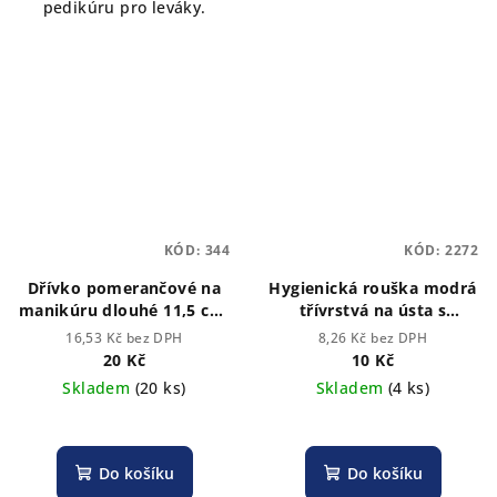
pedikúru pro leváky.
KÓD:
344
KÓD:
2272
Dřívko pomerančové na
Hygienická rouška modrá
manikúru dlouhé 11,5 cm.
třívrstvá na ústa s
sada 10 ks
gumičkou. 10 KS
16,53 Kč bez DPH
8,26 Kč bez DPH
20 Kč
10 Kč
Skladem
(20 ks)
Skladem
(4 ks)
Do košíku
Do košíku