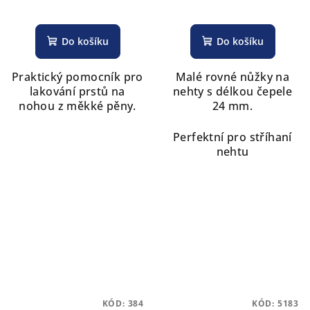
Do košíku
Do košíku
Praktický pomocník pro
Malé rovné nůžky na
lakování prstů na
nehty s délkou čepele
nohou z měkké pěny.
24 mm.
Perfektní pro stříhaní
nehtu
KÓD:
384
KÓD:
5183