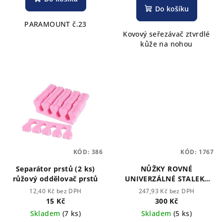
Do košíku
PARAMOUNT č.23
Kovový seřezávač ztvrdlé
kůže na nohou
KÓD:
386
KÓD:
1767
Separátor prstů (2 ks)
NŮŽKY ROVNÉ
růžový oddělovač prstů
UNIVERZÁLNÉ STALEKS
CLASSIC 30/1
12,40 Kč bez DPH
247,93 Kč bez DPH
15 Kč
300 Kč
Skladem
(7 ks)
Skladem
(5 ks)