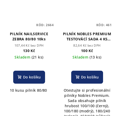
KÓD:
2664
KÓD:
461
PILNÍK NAILSERVICE
PILNÍK NOBLES PREMIUM
ZEBRA 80/80 10ks
TESTOVÁCÍ SADA 4 KS
RŮZNÉ HRUBOSTÍ
107,44 Kč bez DPH
82,64 Kč bez DPH
130 Kč
100 Kč
Skladem
(21 ks)
Skladem
(13 ks)
Do košíku
Do košíku
10 kusu pilník 80/80
Otestujte si profesionální
pilníky Nobles Premium.
Sada obsahuje pilník
hrubost 100/100 (černý),
100/180 (modrý), 180/240