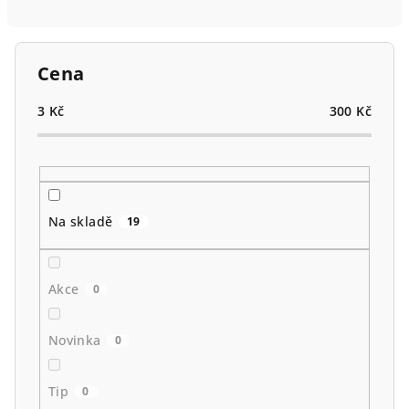
n
í
p
Cena
r
o
3
Kč
300
Kč
d
u
k
t
Na skladě
19
ů
Akce
0
Novinka
0
Tip
0