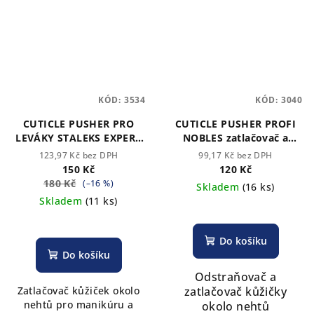
KÓD:
3534
KÓD:
3040
CUTICLE PUSHER PRO
CUTICLE PUSHER PROFI
LEVÁKY STALEKS EXPERT
NOBLES zatlačovač a
30 (4,3) - kulatý,
odstraňovač kůžičký
123,97 Kč bez DPH
99,17 Kč bez DPH
oboustraný zatlačovač
150 Kč
120 Kč
kužičký
180 Kč
(–16 %)
Skladem
(16 ks)
Skladem
(11 ks)
Do košíku
Do košíku
Odstraňovač a
Zatlačovač kůžiček okolo
zatlačovač kůžičky
nehtů pro manikúru a
okolo nehtů