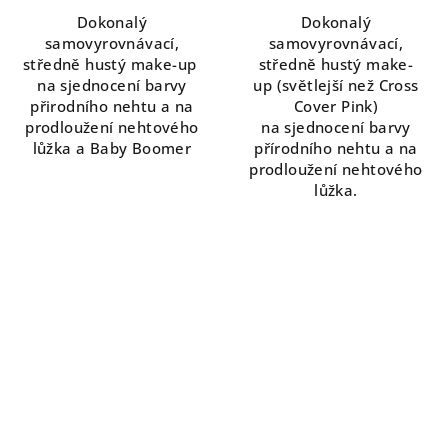
5,0
Dokonalý
Dokonalý
z
samovyrovnávací,
samovyrovnávací,
5
středně hustý make-up
středně hustý make-
hvězdiček.
na sjednocení barvy
up (světlejší než Cross
přirodního nehtu a na
Cover Pink)
prodloužení nehtového
na sjednocení barvy
lůžka a Baby Boomer
přírodního nehtu a na
prodloužení nehtového
lůžka.