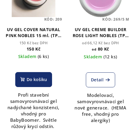
s
p
KÓD:
209
KÓD:
269/5 M
r
o
UV GEL COVER NATURAL
UV GEL CREME BUILDER
PINK NOBLES 15 ml. (TPO
ROSE LIGHT NOBLES (TPO
d
free)
free)
150 Kč bez DPH
od 66,12 Kč bez DPH
u
150 Kč
80 Kč
od
k
Skladem
(6 ks)
Skladem
(12 ks)
t
ů
Do košíku
Detail
Profi stavební
Modelovací,
samovyrovnávací gel
samovyrovnávací gel
nadýchané konzistenci,
nové generace. (HEMA
vhodný pro
free, vhodný pro
BabyBoomer.
Světle
alergiky)
růžový krycí odstín.