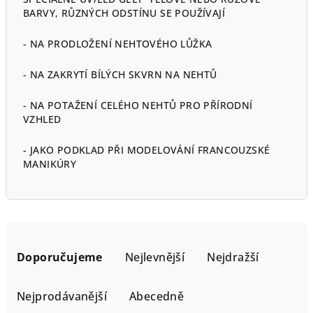
BARVY, RŮZNÝCH ODSTÍNU SE POUŽÍVAJÍ
- NA PRODLOŽENÍ NEHTOVÉHO LŮŽKA
- NA ZAKRYTÍ BÍLÝCH SKVRN NA NEHTŮ
- NA POTAŽENÍ CELÉHO NEHTŮ PRO PŘÍRODNÍ
VZHLED
- JAKO PODKLAD PŘI MODELOVÁNÍ FRANCOUZSKÉ
MANIKÚRY
Ř
a
Doporučujeme
Nejlevnější
Nejdražší
z
e
Nejprodávanější
Abecedně