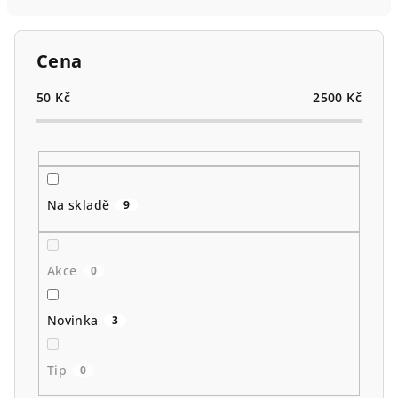
n
í
p
Cena
r
o
50
Kč
2500
Kč
d
u
k
t
Na skladě
9
ů
Akce
0
Novinka
3
Tip
0