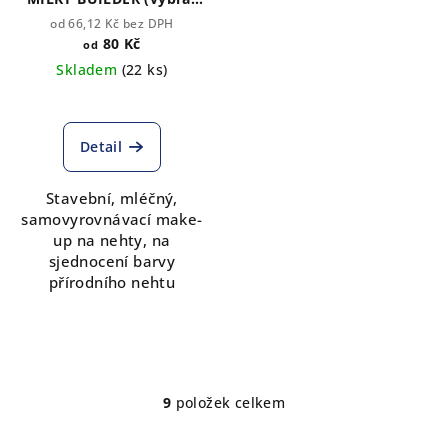
množství)(TPO free)
od 66,12 Kč bez DPH
80 Kč
od
Skladem
(22 ks)
Detail
Stavební, mléčný,
samovyrovnávací make-
up na nehty,
na
sjednocení barvy
přírodního nehtu
9
položek celkem
O
v