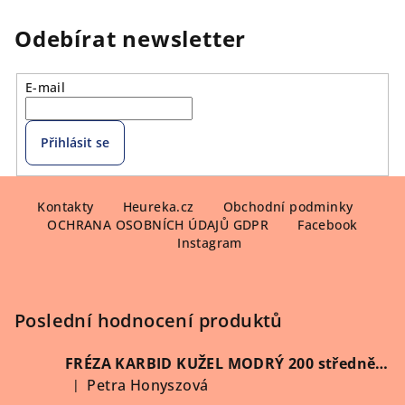
l
á
Odebírat newsletter
d
a
E-mail
c
í
p
Přihlásit se
r
v
Z
k
á
Kontakty
Heureka.cz
Obchodní podminky
y
OCHRANA OSOBNÍCH ÚDAJŮ GDPR
Facebook
p
v
Instagram
ý
a
p
t
i
í
Poslední hodnocení produktů
s
u
FRÉZA KARBID KUŽEL MODRÝ 200 středně hrubý (Vybrat průměr)
Petra Honyszová
|
Hodnocení produktu je 5 z 5 hvězdiček.