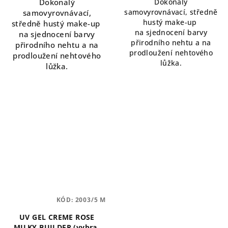
Dokonalý
Dokonalý
samovyrovnávací, středně
samovyrovnávací,
hustý make-up
středně hustý make-up
na
sjednocení barvy
na sjednocení barvy
přirodního nehtu a na
přirodního nehtu a na
prodloužení nehtového
prodloužení nehtového
lůžka.
lůžka.
KÓD:
2003/5 M
UV GEL CREME ROSE
MILKY BUILDER (vybrat