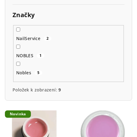
Značky
NailService
2
NOBLES
1
Nobles
5
Položek k zobrazení:
9
V
Novinka
ý
p
i