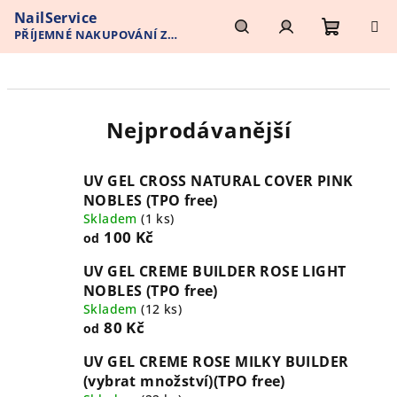
Přejít
NailService
na
PŘÍJEMNÉ NAKUPOVÁNÍ Z
obsah
Nákupn
Hledat
Přihlášení
POHODLÍ VAŠEHO DOMOVA
košík
Nejprodávanější
UV GEL CROSS NATURAL COVER PINK
NOBLES (TPO free)
Skladem
(1 ks)
100 Kč
od
UV GEL CREME BUILDER ROSE LIGHT
NOBLES (TPO free)
Skladem
(12 ks)
80 Kč
od
UV GEL CREME ROSE MILKY BUILDER
(vybrat množství)(TPO free)