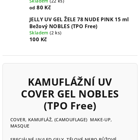
Skladem
(22 ks)
80 Kč
od
JELLY UV GEL ŽELE 78 NUDE PINK 15 ml
Bežový NOBLES (TPO Free)
Skladem
(2 ks)
100 Kč
KAMUFLÁŽNÍ UV
COVER GEL NOBLES
(TPO Free)
COVER, KAMUFLÁŽ, (CAMOUFLAGE) MAKE-UP,
MASQUE
SPECIÁLNÉ UV/LED GELY TĚLOVÉ NEBO RŮŽOVÉ