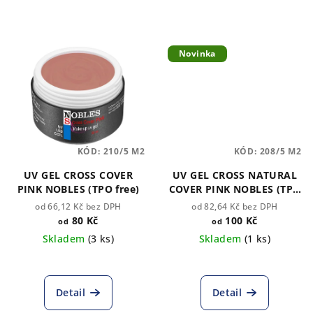
Novinka
KÓD:
210/5 M2
KÓD:
208/5 M2
UV GEL CROSS COVER
UV GEL CROSS NATURAL
PINK NOBLES (TPO free)
COVER PINK NOBLES (TPO
free)
od 66,12 Kč bez DPH
od 82,64 Kč bez DPH
80 Kč
100 Kč
od
od
Skladem
(3 ks)
Skladem
(1 ks)
Průměrné
hodnocení
produktu
Detail
Detail
je