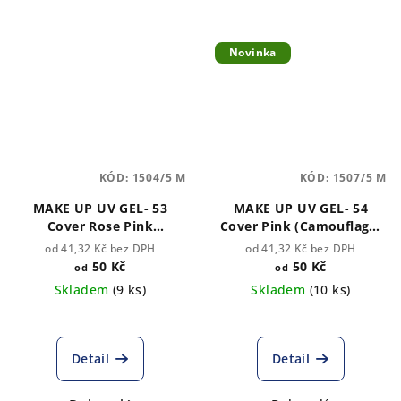
Novinka
KÓD:
1504/5 M
KÓD:
1507/5 M
MAKE UP UV GEL- 53
MAKE UP UV GEL- 54
Cover Rose Pink
Cover Pink (Camouflage)
(Camouflage) NOBLES
béžovorůžový NOBLES
od 41,32 Kč bez DPH
od 41,32 Kč bez DPH
(TPO Free)
(TPO Free)
50 Kč
50 Kč
od
od
Skladem
(9 ks)
Skladem
(10 ks)
Detail
Detail