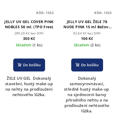
KÓD:
1522
KÓD:
1525
JELLY UV GEL COVER PINK
JELLY UV GEL ŽELE 78
NOBLES 50 ml. (TPO Free)
NUDE PINK 15 ml Bežový
NOBLES (TPO Free)
289,26 Kč bez DPH
82,64 Kč bez DPH
350 Kč
100 Kč
Skladem
(1 ks)
Skladem
(2 ks)
Do košíku
Do košíku
ŽELE UV GEL Dokonalý
Dokonalý
stavební, hustý make-up
samovyrovnávací,
na nehty
na prodloužení
středně hustý make-up
nehtového lůžka.
na sjednocení barvy
přirodního nehtu a na
prodloužení nehtového
lůžka.