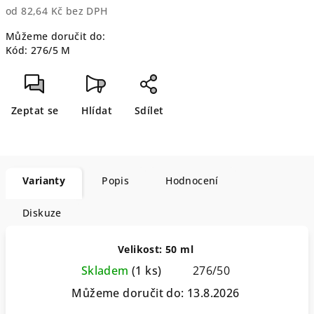
od
82,64 Kč
bez DPH
Měrná
Můžeme doručit do:
cena:
Kód:
276/5 M
Zeptat se
Hlídat
Sdílet
Varianty
Popis
Hodnocení
Diskuze
Velikost: 50 ml
Skladem
(1 ks)
276/50
Můžeme doručit do:
13.8.2026