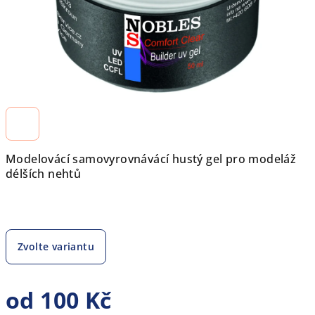
Modelovácí samovyrovnávácí hustý gel pro modeláž
délších nehtů
Zvolte variantu
od
100 Kč