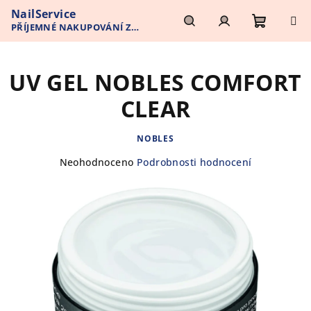
Přejít
NailService
na
PŘÍJEMNÉ NAKUPOVÁNÍ Z
obsah
Nákupn
Hledat
Přihlášení
POHODLÍ VAŠEHO DOMOVA
UV GEL NOBLES COMFORT
košík
CLEAR
NOBLES
Průměrné
Neohodnoceno
Podrobnosti hodnocení
hodnocení
produktu
je
0,0
z
5
hvězdiček.