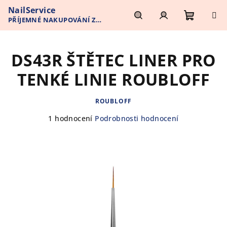
Přejít
NailService
na
PŘÍJEMNÉ NAKUPOVÁNÍ Z
obsah
Nákupn
Hledat
Přihlášení
POHODLÍ VAŠEHO DOMOVA
DS43R ŠTĚTEC LINER PRO
košík
TENKÉ LINIE ROUBLOFF
ROUBLOFF
Průměrné
1 hodnocení
Podrobnosti hodnocení
hodnocení
produktu
je
5,0
z
5
hvězdiček.