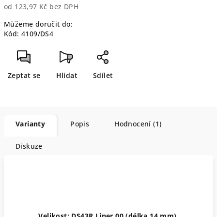
od
123,97 Kč
bez DPH
Měrná
Můžeme doručit do:
cena:
Kód:
4109/DS4
Zeptat se
Hlídat
Sdílet
Varianty
Popis
Hodnocení (1)
Diskuze
Velikost: DS43R Liner 00 (délka 14 mm)