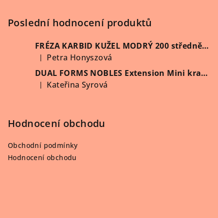
t
í
Poslední hodnocení produktů
FRÉZA KARBID KUŽEL MODRÝ 200 středně hrubý (Vybrat průměr)
Petra Honyszová
|
Hodnocení produktu je 5 z 5 hvězdiček.
DUAL FORMS NOBLES Extension Mini kratší 60 ks/krabička
Kateřina Syrová
|
Hodnocení produktu je 5 z 5 hvězdiček.
Hodnocení obchodu
Obchodní podmínky
Hodnocení obchodu