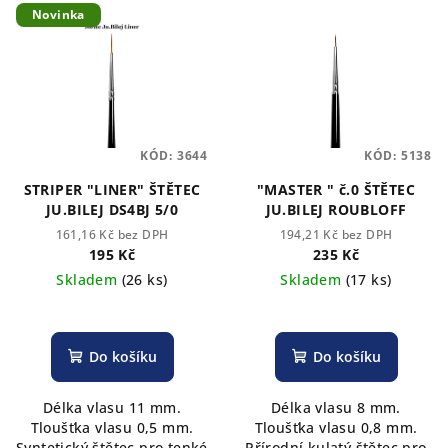
Novinka
KÓD:
3644
KÓD:
5138
STRIPER "LINER" ŠTĚTEC
"MASTER " č.0 ŠTĚTEC
JU.BILEJ DS4BJ 5/0
JU.BILEJ ROUBLOFF
161,16 Kč bez DPH
194,21 Kč bez DPH
195 Kč
235 Kč
Skladem
(26 ks)
Skladem
(17 ks)
Průměrné
hodnocení
produktu
Do košíku
Do košíku
je
5,0
Délka vlasu 11 mm.
Délka vlasu 8 mm.
z
Tloušťka vlasu 0,5 mm.
Tloušťka vlasu 0,8 mm.
5
Syntetický štětec pro tenké
Přírodní kulatý štětec pro