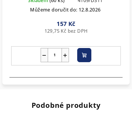
Skladem
(60 ks)
4109/DS11
Můžeme doručit do:
12.8.2026
157 Kč
129,75 Kč bez DPH
−
+
Do
košíku
Podobné produkty