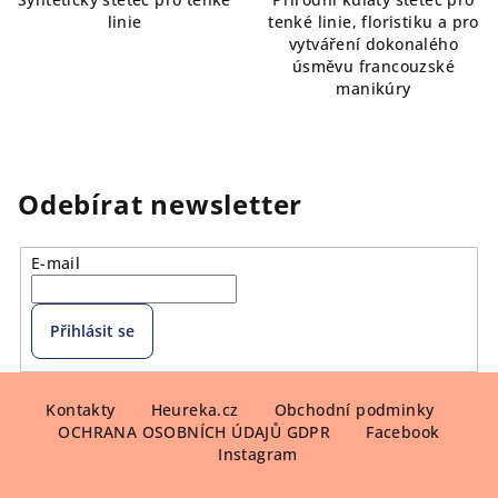
hvězdiček.
linie
tenké linie, floristiku a pro
vytváření dokonalého
úsměvu francouzské
manikúry
Odebírat newsletter
E-mail
Přihlásit se
Z
á
Kontakty
Heureka.cz
Obchodní podminky
OCHRANA OSOBNÍCH ÚDAJŮ GDPR
Facebook
p
Instagram
a