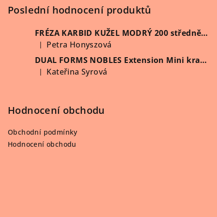
í
Poslední hodnocení produktů
FRÉZA KARBID KUŽEL MODRÝ 200 středně hrubý (Vybrat průměr)
Petra Honyszová
|
Hodnocení produktu je 5 z 5 hvězdiček.
DUAL FORMS NOBLES Extension Mini kratší 60 ks/krabička
Kateřina Syrová
|
Hodnocení produktu je 5 z 5 hvězdiček.
Hodnocení obchodu
Obchodní podmínky
Hodnocení obchodu