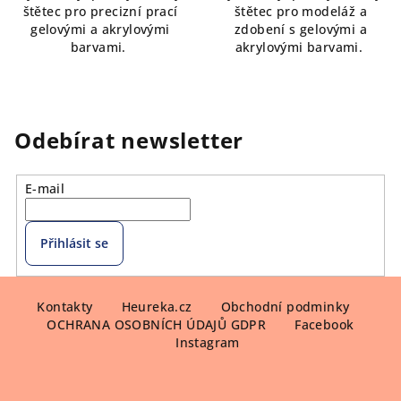
štětec pro precizní prací
štětec pro modeláž a
gelovými a akrylovými
zdobení s gelovými a
barvami.
akrylovými barvami.
Odebírat newsletter
E-mail
Přihlásit se
Z
á
Kontakty
Heureka.cz
Obchodní podminky
OCHRANA OSOBNÍCH ÚDAJŮ GDPR
Facebook
p
Instagram
a
t