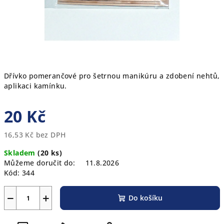
Dřívko pomerančové pro šetrnou manikúru a zdobení nehtů,
aplikaci kamínku.
20 Kč
16,53 Kč bez DPH
Měrná
Skladem
(20 ks)
cena:
Můžeme doručit do:
11.8.2026
Kód:
344
−
+
Do košíku