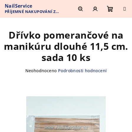
Přejít
NailService
na
PŘÍJEMNÉ NAKUPOVÁNÍ Z
obsah
Nákupn
Hledat
Přihlášení
POHODLÍ VAŠEHO DOMOVA
Dřívko pomerančové na
košík
manikúru dlouhé 11,5 cm.
sada 10 ks
Průměrné
Neohodnoceno
Podrobnosti hodnocení
hodnocení
produktu
je
0,0
z
5
hvězdiček.