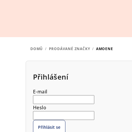
Přejít
na
obsah
DOMŮ
/
PRODÁVANÉ ZNAČKY
/
AMOENE
P
o
Přihlášení
s
E-mail
t
r
Heslo
a
Přihlásit se