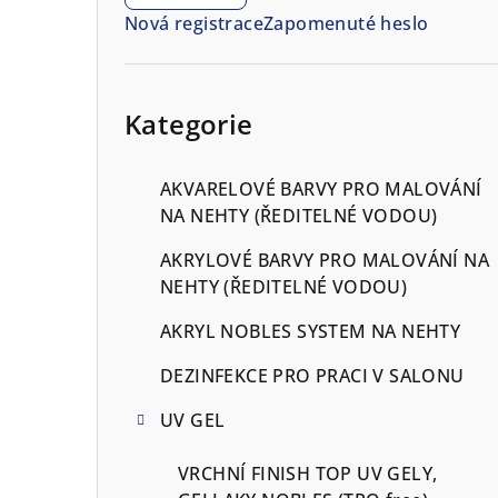
n
Nová registrace
Zapomenuté heslo
n
í
Přeskočit
kategorie
Kategorie
p
a
AKVARELOVÉ BARVY PRO MALOVÁNÍ
n
NA NEHTY (ŘEDITELNÉ VODOU)
e
AKRYLOVÉ BARVY PRO MALOVÁNÍ NA
NEHTY (ŘEDITELNÉ VODOU)
l
AKRYL NOBLES SYSTEM NA NEHTY
DEZINFEKCE PRO PRACI V SALONU
UV GEL
VRCHNÍ FINISH TOP UV GELY,