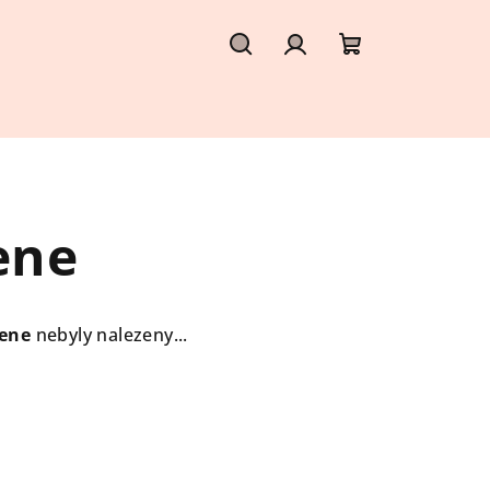
Hledat
Přihlášení
Nákupní
košík
ene
ene
nebyly nalezeny...