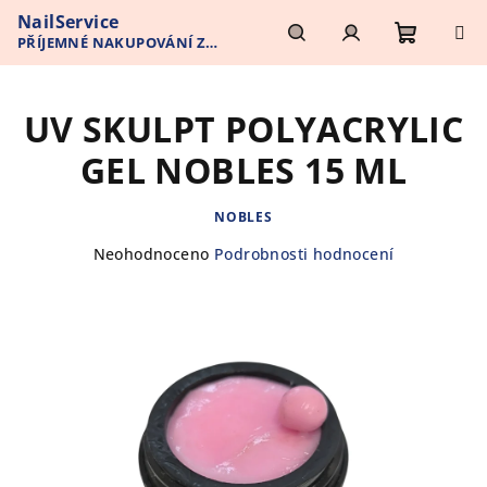
Přejít
NailService
na
PŘÍJEMNÉ NAKUPOVÁNÍ Z
obsah
Nákupn
Hledat
Přihlášení
POHODLÍ VAŠEHO DOMOVA
UV SKULPT POLYACRYLIC
košík
GEL NOBLES 15 ML
NOBLES
Průměrné
Neohodnoceno
Podrobnosti hodnocení
hodnocení
produktu
je
0,0
z
5
hvězdiček.