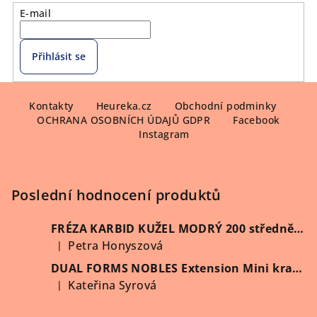
E-mail
Přihlásit se
Z
á
Kontakty
Heureka.cz
Obchodní podminky
OCHRANA OSOBNÍCH ÚDAJŮ GDPR
Facebook
p
Instagram
a
t
í
Poslední hodnocení produktů
FRÉZA KARBID KUŽEL MODRÝ 200 středně hrubý (Vybrat průměr)
Petra Honyszová
|
Hodnocení produktu je 5 z 5 hvězdiček.
DUAL FORMS NOBLES Extension Mini kratší 60 ks/krabička
Kateřina Syrová
|
Hodnocení produktu je 5 z 5 hvězdiček.