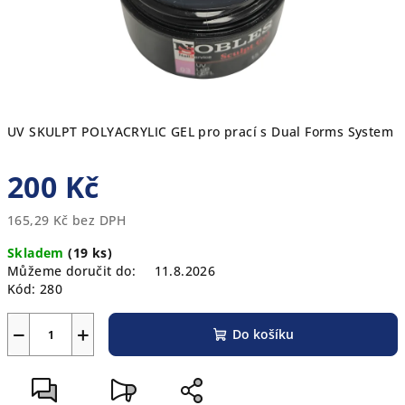
UV SKULPT POLYACRYLIC GEL pro prací s Dual Forms System
200 Kč
165,29 Kč bez DPH
Měrná
Skladem
(19 ks)
cena:
Můžeme doručit do:
11.8.2026
Kód:
280
−
+
Do košíku