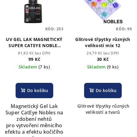
KÓD:
253
KÓD:
99
UV GEL LAK MAGNETICKÝ
Glitrové třpytky různých
SUPER CATEYE NOBLES
velikostí mix 12
SILVER 10 ml (TPO Free)
81,82 Kč bez DPH
24,79 Kč bez DPH
99 Kč
30 Kč
Skladem
(7 ks)
Skladem
(9 ks)
Do košíku
Do košíku
Magnetický Gel Lak
Glitrové třpytky různých
Super CatEye Nobles na
velikostí a tvarů
zdobení nehtů
pro vytvořeni měnicího
efektu a efektu kočičího