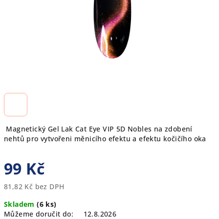
Magnetický Gel Lak Cat Eye VIP 5D Nobles
na zdobení
nehtů pro
vytvořeni měnicího efektu a efektu kočičího oka
99 Kč
81,82 Kč bez DPH
Měrná
Skladem
(6 ks)
cena:
Můžeme doručit do:
12.8.2026