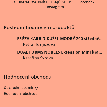
OCHRANA OSOBNÍCH ÚDAJŮ GDPR
Facebook
p
Instagram
a
t
í
Poslední hodnocení produktů
FRÉZA KARBID KUŽEL MODRÝ 200 středně hrubý (Vybrat průměr)
Petra Honyszová
|
Hodnocení produktu je 5 z 5 hvězdiček.
DUAL FORMS NOBLES Extension Mini kratší 60 ks/krabička
Kateřina Syrová
|
Hodnocení produktu je 5 z 5 hvězdiček.
Hodnocení obchodu
Obchodní podmínky
Hodnocení obchodu