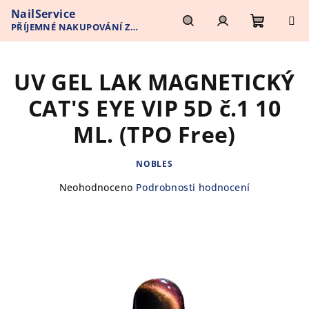
Přejít
NailService
na
PŘÍJEMNÉ NAKUPOVÁNÍ Z
obsah
Nákupn
Hledat
Přihlášení
POHODLÍ VAŠEHO DOMOVA
UV GEL LAK MAGNETICKÝ
košík
CAT'S EYE VIP 5D č.1 10
ML. (TPO Free)
NOBLES
Průměrné
Neohodnoceno
Podrobnosti hodnocení
hodnocení
produktu
je
0,0
z
5
hvězdiček.