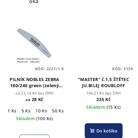
oka
KÓD:
2221/1 K
KÓD:
5139
PILNÍK NOBLES ZEBRA
"MASTER" č.1,5 ŠTĚTEC
180/240 green (zelený
JU.BILEJ ROUBLOFF
střed)
od 23,14 Kč bez DPH
194,21 Kč bez DPH
28 Kč
235 Kč
od
Skladem
(15 ks)
1 Ks
5 Ks
10 Ks
50 Ks
100 Ks
Skladem
(100 ks)
Do košíku