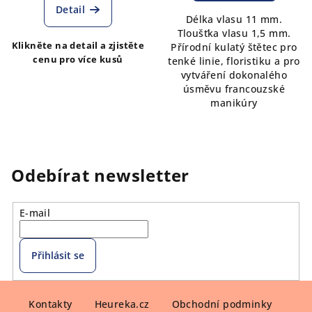
Detail
Délka vlasu 11 mm.
Tloušťka vlasu 1,5 mm.
Klikněte na detail a zjistěte
Přírodní kulatý štětec pro
cenu pro více kusů
tenké linie, floristiku a pro
vytváření dokonalého
úsměvu francouzské
manikúry
Odebírat newsletter
E-mail
Přihlásit se
Z
á
Kontakty
Heureka.cz
Obchodní podminky