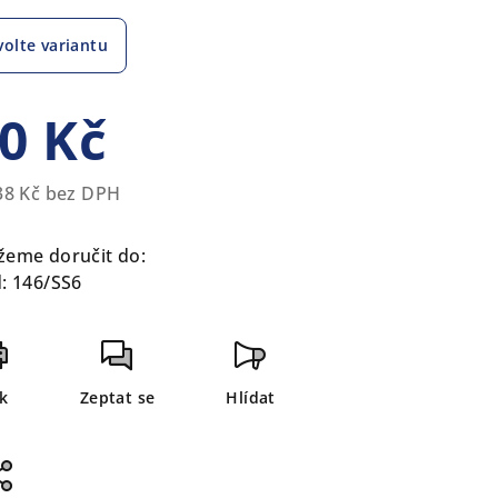
volte variantu
zdiček.
0 Kč
38 Kč bez DPH
rná
a:
eme doručit do:
:
146/SS6
sk
Zeptat se
Hlídat