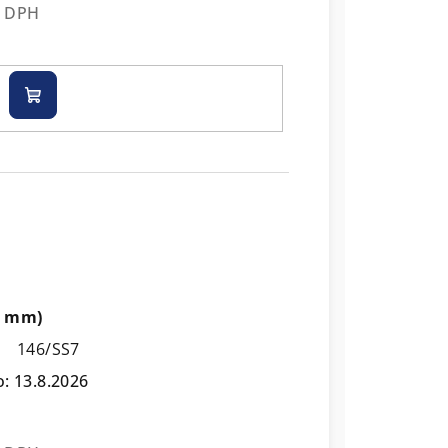
z DPH
Do
košíku
80 mm)
146/SS7
o:
13.8.2026