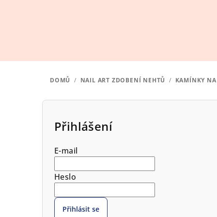
Přejít
na
obsah
DOMŮ
/
NAIL ART ZDOBENÍ NEHTŮ
/
KAMÍNKY NA
P
o
Přihlášení
s
E-mail
t
r
Heslo
a
Přihlásit se