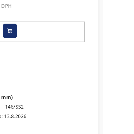
z DPH
Do
košíku
60 mm)
146/SS2
o:
13.8.2026