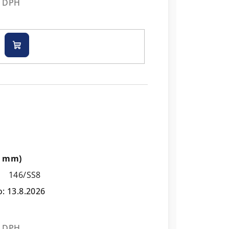
z DPH
Do
košíku
00 mm)
146/SS8
o:
13.8.2026
z DPH