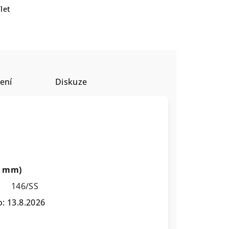
let
ení
Diskuze
35 mm)
146/SS
o:
13.8.2026