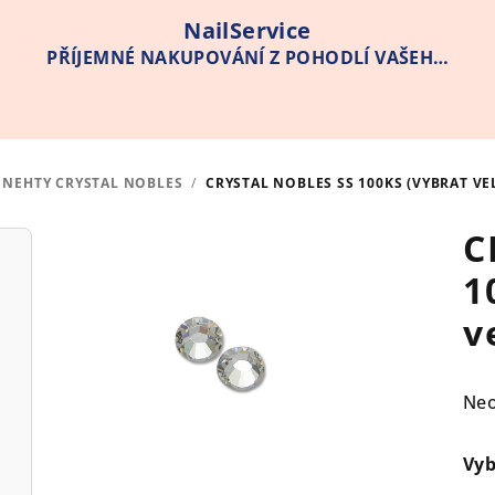
NailService
PŘÍJEMNÉ NAKUPOVÁNÍ Z POHODLÍ VAŠEHO
DOMOVA
 NEHTY CRYSTAL NOBLES
/
CRYSTAL NOBLES SS 100KS (VYBRAT VE
C
1
v
Pr
Ne
hod
pro
Vyb
je