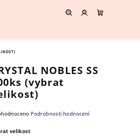
Hledat
Přihlášení
Nákupní
košík
LIKOST)
RYSTAL NOBLES SS
00ks (vybrat
elikost)
ůměrné
ohodnoceno
Podrobnosti hodnocení
nocení
duktu
rat velikost