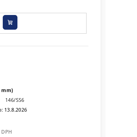
Do
košíku
,8 mm)
146/SS6
o:
13.8.2026
z DPH