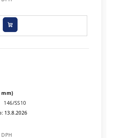
Do
košíku
30 mm)
146/SS10
o:
13.8.2026
z DPH