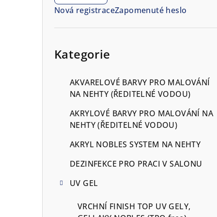
n
Nová registrace
Zapomenuté heslo
n
í
Přeskočit
kategorie
Kategorie
p
a
AKVARELOVÉ BARVY PRO MALOVÁNÍ
n
NA NEHTY (ŘEDITELNÉ VODOU)
e
AKRYLOVÉ BARVY PRO MALOVÁNÍ NA
NEHTY (ŘEDITELNÉ VODOU)
l
AKRYL NOBLES SYSTEM NA NEHTY
DEZINFEKCE PRO PRACI V SALONU
UV GEL
VRCHNÍ FINISH TOP UV GELY,