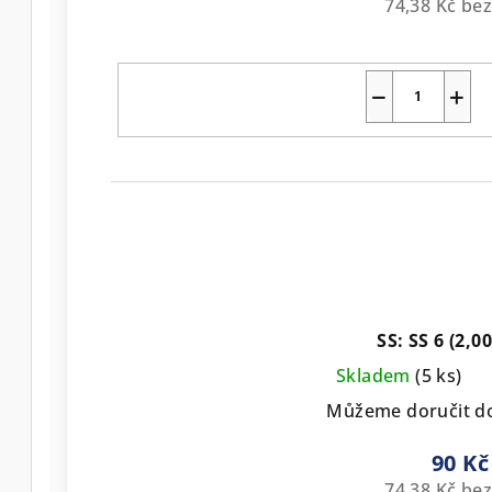
74,38 Kč be
−
+
SS: SS 6 (2,
Skladem
(5 ks)
Můžeme doručit d
90 Kč
74,38 Kč be