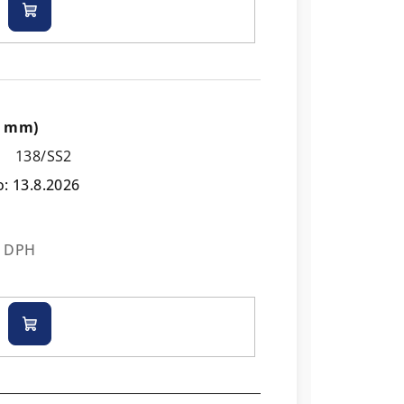
Do
košíku
00 mm)
138/SS2
o:
13.8.2026
z DPH
Do
košíku