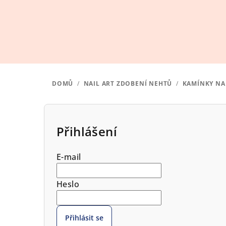
Přejít
na
obsah
DOMŮ
/
NAIL ART ZDOBENÍ NEHTŮ
/
KAMÍNKY NA
P
o
Přihlášení
s
E-mail
t
r
Heslo
a
Přihlásit se