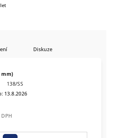
let
ení
Diskuze
80 mm)
138/SS
o:
13.8.2026
z DPH