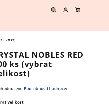
Hledat
Přihlášení
Nákupní
košík
VELIKOST)
RYSTAL NOBLES RED
00 ks (vybrat
elikost)
ůměrné
ohodnoceno
Podrobnosti hodnocení
nocení
duktu
rat velikost