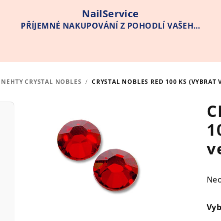
NailService
PŘÍJEMNÉ NAKUPOVÁNÍ Z POHODLÍ VAŠEHO
DOMOVA
 NEHTY CRYSTAL NOBLES
/
CRYSTAL NOBLES RED 100 KS (VYBRAT 
C
1
v
Pr
Ne
hod
pro
Vyb
je