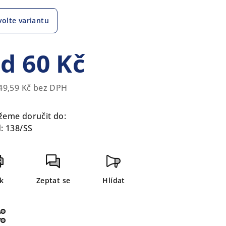
volte variantu
zdiček.
od
60 Kč
49,59 Kč
bez DPH
rná
a:
eme doručit do:
:
138/SS
sk
Zeptat se
Hlídat