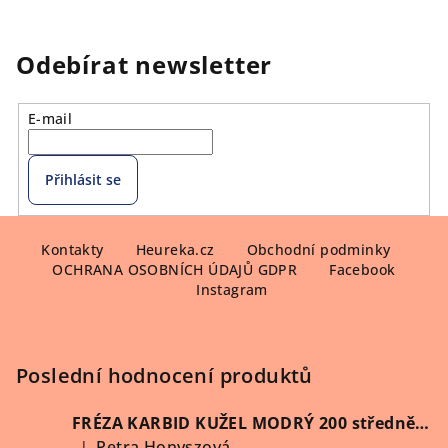
Odebírat newsletter
E-mail
Přihlásit se
Z
á
Kontakty
Heureka.cz
Obchodní podminky
OCHRANA OSOBNÍCH ÚDAJŮ GDPR
Facebook
p
Instagram
a
t
í
Poslední hodnocení produktů
FRÉZA KARBID KUŽEL MODRÝ 200 středně hrubý (Vybrat průměr)
Petra Honyszová
|