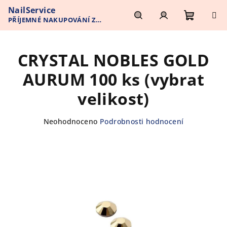
Přejít
NailService
na
PŘÍJEMNÉ NAKUPOVÁNÍ Z
obsah
Nákupn
Hledat
Přihlášení
POHODLÍ VAŠEHO DOMOVA
CRYSTAL NOBLES GOLD
košík
AURUM 100 ks (vybrat
velikost)
Průměrné
Neohodnoceno
Podrobnosti hodnocení
hodnocení
produktu
je
0,0
z
5
hvězdiček.