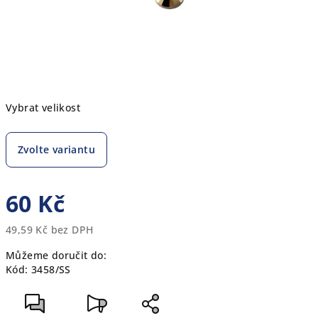
Vybrat velikost
Zvolte variantu
60 Kč
49,59 Kč bez DPH
Měrná
Můžeme doručit do:
cena:
Kód:
3458/SS