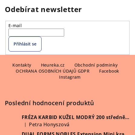
Odebírat newsletter
E-mail
Přihlásit se
Z
á
Kontakty
Heureka.cz
Obchodní podminky
OCHRANA OSOBNÍCH ÚDAJŮ GDPR
Facebook
p
Instagram
a
t
í
Poslední hodnocení produktů
FRÉZA KARBID KUŽEL MODRÝ 200 středně hrubý (Vybrat průměr)
Petra Honyszová
|
Hodnocení produktu je 5 z 5 hvězdiček.
DUAL FORMS NOBLES Extension Mini kratší 60 ks/krabička