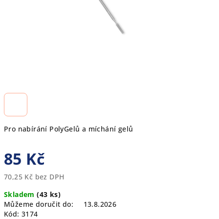
Pro nabírání PolyGelů a míchání gelů
85 Kč
70,25 Kč bez DPH
Měrná
Skladem
(43 ks)
cena:
Můžeme doručit do:
13.8.2026
Kód:
3174