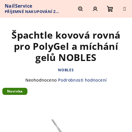
Přejít
NailService
na
PŘÍJEMNÉ NAKUPOVÁNÍ Z
obsah
Nákupn
Hledat
Přihlášení
POHODLÍ VAŠEHO DOMOVA
Špachtle kovová rovná
košík
pro PolyGel a míchání
gelů NOBLES
NOBLES
Průměrné
Neohodnoceno
Podrobnosti hodnocení
hodnocení
Novinka
produktu
je
0,0
z
5
hvězdiček.