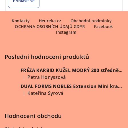
Přihlásit se
Z
á
Kontakty
Heureka.cz
Obchodní podminky
OCHRANA OSOBNÍCH ÚDAJŮ GDPR
Facebook
p
Instagram
a
t
í
Poslední hodnocení produktů
FRÉZA KARBID KUŽEL MODRÝ 200 středně hrubý (Vybrat průměr)
Petra Honyszová
|
Hodnocení produktu je 5 z 5 hvězdiček.
DUAL FORMS NOBLES Extension Mini kratší 60 ks/krabička
Kateřina Syrová
|
Hodnocení produktu je 5 z 5 hvězdiček.
Hodnocení obchodu