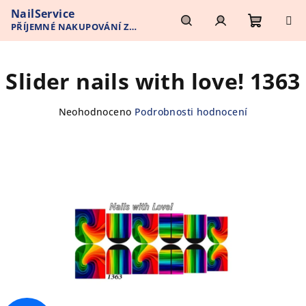
Přejít
NailService
na
PŘÍJEMNÉ NAKUPOVÁNÍ Z
obsah
Nákupn
Hledat
Přihlášení
POHODLÍ VAŠEHO DOMOVA
Slider nails with love! 1363
košík
Průměrné
Neohodnoceno
Podrobnosti hodnocení
hodnocení
produktu
je
0,0
z
5
hvězdiček.