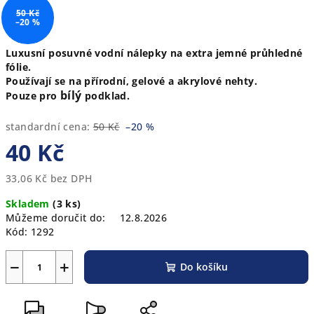
50 Kč
–20 %
Luxusní posuvné vodní nálepky na extra jemné průhledné
fólie.
Používají se na přírodní, gelové a akrylové nehty.
bílý
Pouze pro
podklad.
standardní cena:
50 Kč
–20 %
40 Kč
33,06 Kč bez DPH
Měrná
Skladem
(3 ks)
cena:
Můžeme doručit do:
12.8.2026
Kód:
1292
−
+
Do košíku