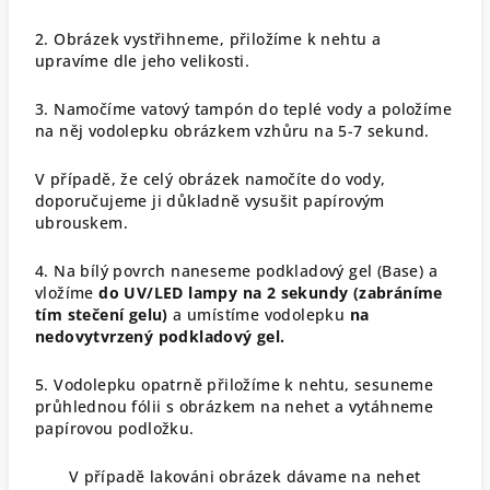
2. Obrázek vystřihneme, přiložíme k nehtu a
upravíme dle jeho velikosti.
3. Namočíme vatový tampón do teplé vody a položíme
na něj vodolepku obrázkem vzhůru na 5-7 sekund.
V případě, že celý obrázek namočíte do vody,
doporučujeme ji důkladně vysušit papírovým
ubrouskem.
4. Na bílý povrch naneseme podkladový gel (Base) a
vložíme
do UV/LED lampy na 2 sekundy (zabráníme
tím stečení gelu)
a umístíme vodolepku
na
nedovytvrzený podkladový gel.
5. Vodolepku opatrně přiložíme k nehtu, sesuneme
průhlednou fólii s obrázkem na nehet a vytáhneme
papírovou podložku.
V případě lakováni obrázek dávame na nehet