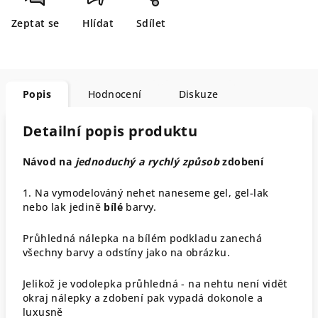
Zeptat se
Hlídat
Sdílet
Popis
Hodnocení
Diskuze
Detailní popis produktu
Návod na
jednoduchý a rychlý způsob
zdobení
1. Na vymodelováný nehet naneseme gel, gel-lak
nebo lak jedině
bílé
barvy.
Průhledná nálepka na bílém podkladu zanechá
všechny barvy a odstíny jako na obrázku.
Jelikož je vodolepka průhledná - na nehtu není vidět
okraj nálepky a zdobení pak vypadá dokonole a
luxusně