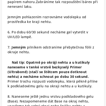
papírem nahoru.Zabráníme tak rozpouštění bárev při
nenesení laku.
Jemným pohlazením rozrovnáme vodolepku od
prostředka ke kraji nehtu.
6. Po dobu 60/30 sekund necháme gel vytvrdit v
UV/LED lampě.
7.
Jemným
pilníkem odstraníme přebytečnou fólii z
okraje nehtu.
Naš tip: Opatrně po okráji nehtu a u kutikuly
naneseme v tenké vrstvě bezkyselý Primer
(Ultrabond) (stačí se štětcem pouze dotknout
nehtu) a necháme schnout po dobu 30 sekund.
Primer trochu rozpusti vodolepku, která pěkně přilne
k podkladovému gelu na okraji nehtu a u kutikuly.
8. Naneseme ještě jednu vrstvu podkladového gelu
(Base). Nezapomeneme dát Base na okraj nehtu,
uzavřeme tak volný okraj nebo špičku nehtu a