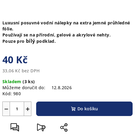
Luxusní posuvné vodní nálepky na extra jemné průhledné
fólie.
Používají se na přírodní, gelové a akrylové nehty.
bílý
Pouze pro
podklad.
40 Kč
33,06 Kč bez DPH
Měrná
Skladem
(3 ks)
cena:
Můžeme doručit do:
12.8.2026
Kód:
980
−
+
Do košíku