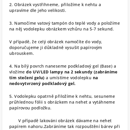
2. Obrázek vystřihneme, přiložíme k nehtu a
upravíme dle jeho velikosti.
3. Namočíme vatový tampón do teplé vody a položíme
na něj vodolepku obrázkem vzhůru na 5-7 sekund.
V případě, že celý obrázek namočíte do vody,
doporučujeme ji důkladně vysušit papírovým
ubrouskem.
4. Na bílý povrch naneseme podkladový gel (Base) a
vložíme
do UV/LED lampy na 2 sekundy (zabráníme
tím stečení gelu)
a umístíme vodolepku
na
nedovytvrzený podkladový gel.
5. Vodolepku opatrně přiložíme k nehtu, sesuneme
průhlednou fólii s obrázkem na nehet a vytáhneme
papírovou podložku.
V případě lakováni obrázek dávame na nehet
papírem nahoru.Zabráníme tak rozpouštění bárev při