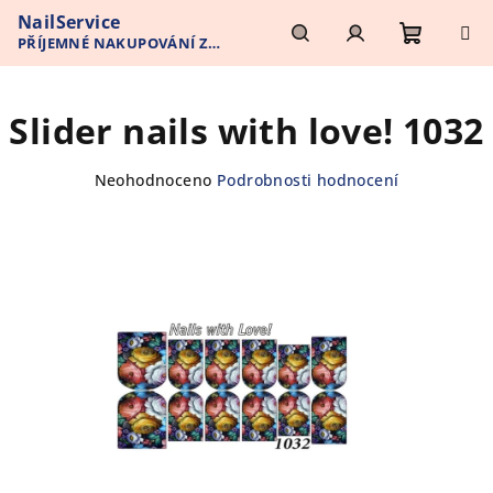
Přejít
NailService
na
PŘÍJEMNÉ NAKUPOVÁNÍ Z
obsah
Nákupn
Hledat
Přihlášení
POHODLÍ VAŠEHO DOMOVA
Slider nails with love! 1032
košík
Průměrné
Neohodnoceno
Podrobnosti hodnocení
hodnocení
produktu
je
0,0
z
5
hvězdiček.