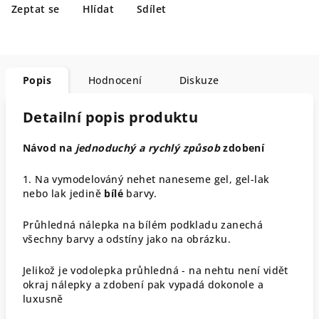
Zeptat se
Hlídat
Sdílet
Popis
Hodnocení
Diskuze
Detailní popis produktu
Návod na
jednoduchý a rychlý způsob
zdobení
1. Na vymodelováný nehet naneseme gel, gel-lak
nebo lak jedině
bílé
barvy.
Průhledná nálepka na bílém podkladu zanechá
všechny barvy a odstíny jako na obrázku.
Jelikož je vodolepka průhledná - na nehtu není vidět
okraj nálepky a zdobení pak vypadá dokonole a
luxusně