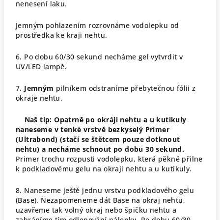
nenesení laku.
Jemným pohlazením rozrovnáme vodolepku od
prostředka ke kraji nehtu.
6. Po dobu 60/30 sekund necháme gel vytvrdit v
UV/LED lampě.
7.
Jemným
pilníkem odstraníme přebytečnou fólii z
okraje nehtu.
Naš tip: Opatrně po okráji nehtu a u kutikuly
naneseme v tenké vrstvě bezkyselý Primer
(Ultrabond) (stačí se štětcem pouze dotknout
nehtu) a necháme schnout po dobu 30 sekund.
Primer trochu rozpusti vodolepku, která pěkně přilne
k podkladovému gelu na okraji nehtu a u kutikuly.
8. Naneseme ještě jednu vrstvu podkladového gelu
(Base). Nezapomeneme dát Base na okraj nehtu,
uzavřeme tak volný okraj nebo špičku nehtu a
zabráníme tím odlepování nálepky. Po dobu 60/30