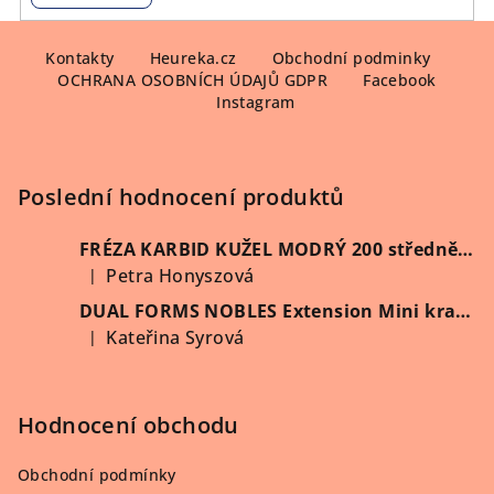
Z
á
Kontakty
Heureka.cz
Obchodní podminky
OCHRANA OSOBNÍCH ÚDAJŮ GDPR
Facebook
p
Instagram
a
t
í
Poslední hodnocení produktů
FRÉZA KARBID KUŽEL MODRÝ 200 středně hrubý (Vybrat průměr)
Petra Honyszová
|
Hodnocení produktu je 5 z 5 hvězdiček.
DUAL FORMS NOBLES Extension Mini kratší 60 ks/krabička
Kateřina Syrová
|
Hodnocení produktu je 5 z 5 hvězdiček.
Hodnocení obchodu
Obchodní podmínky