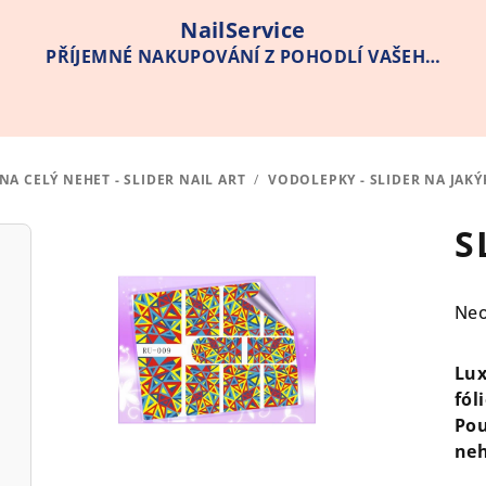
NailService
PŘÍJEMNÉ NAKUPOVÁNÍ Z POHODLÍ VAŠEHO
DOMOVA
A CELÝ NEHET - SLIDER NAIL ART
/
VODOLEPKY - SLIDER NA JAK
S
Pr
Ne
hod
pro
Lux
je
fóli
0,0
Pou
z
neh
5