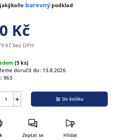
zdiček.
barevný
jakýkoliv
podklad
0 Kč
79 Kč bez DPH
rná
a:
ladem
(5 ks)
eme doručit do:
13.8.2026
:
963
+
Do košíku
sk
Zeptat se
Hlídat