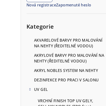
n
Nová registrace
Zapomenuté heslo
n
í
Přeskočit
kategorie
Kategorie
p
a
AKVARELOVÉ BARVY PRO MALOVÁNÍ
n
NA NEHTY (ŘEDITELNÉ VODOU)
e
AKRYLOVÉ BARVY PRO MALOVÁNÍ NA
NEHTY (ŘEDITELNÉ VODOU)
l
AKRYL NOBLES SYSTEM NA NEHTY
DEZINFEKCE PRO PRACI V SALONU
UV GEL
VRCHNÍ FINISH TOP UV GELY,