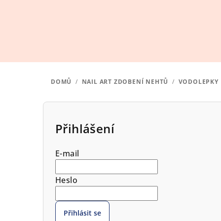
Přejít
na
obsah
DOMŮ
/
NAIL ART ZDOBENÍ NEHTŮ
/
VODOLEPKY N
P
o
Přihlášení
s
E-mail
t
r
Heslo
a
Přihlásit se