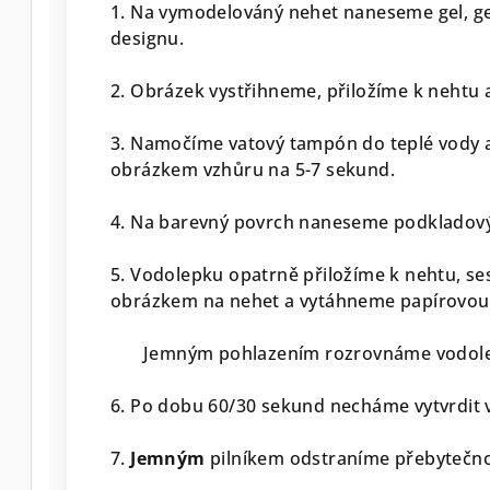
1. Na vymodelováný nehet naneseme gel, gel
designu.
2. Obrázek vystřihneme, přiložíme k nehtu a
3. Namočíme vatový tampón do teplé vody 
obrázkem vzhůru na 5-7 sekund.
4. Na barevný povrch naneseme podkladový 
5. Vodolepku opatrně přiložíme k nehtu, se
obrázkem na nehet a vytáhneme papírovou
Jemným pohlazením rozrovnáme vodolep
6. Po dobu 60/30 sekund necháme vytvrdit 
7.
Jemným
pilníkem odstraníme přebytečnou