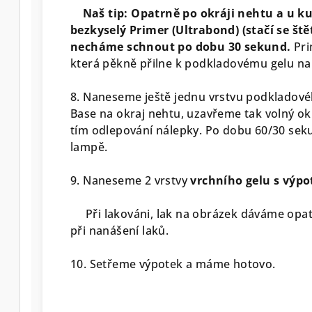
Naš tip: Opatrně po okráji nehtu a u k
bezkyselý Primer (Ultrabond) (stačí se š
necháme schnout po dobu 30 sekund.
Pri
která pěkně přilne k podkladovému gelu na o
8. Naneseme ještě jednu vrstvu podkladov
Base na okraj nehtu, uzavřeme tak volný o
tím odlepování nálepky. Po dobu 60/30 sek
lampě.
9. Naneseme 2 vrstvy
vrchního gelu s výp
Při lakováni, lak na obrázek dáváme opatr
při nanášení laků.
10. Setřeme výpotek a máme hotovo.