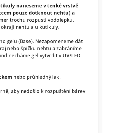
utikuly naneseme v tenké vrstvě
tětcem pouze dotknout nehtu) a
mer trochu rozpusti vodolepku,
kraji nehtu a u kutikuly.
ého gelu (Base). Nezapomeneme dát
kraj nebo špičku nehtu a zabráníme
und necháme gel vytvrdit v UV/LED
otkem
nebo průhledný lak.
ně, aby nedošlo k rozpuštění bárev