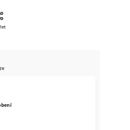
let
ze
obení