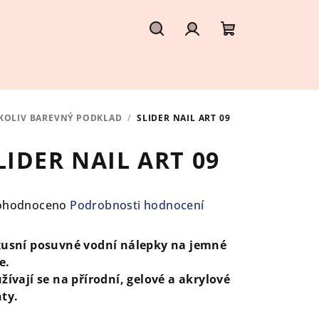
Hledat
Přihlášení
Nákupní
košík
ÝKOLIV BAREVNÝ PODKLAD
/
SLIDER NAIL ART 09
LIDER NAIL ART 09
ůměrné
ohodnoceno
Podrobnosti hodnocení
nocení
duktu
usní posuvné vodní nálepky na jemné
e.
žívají se na přírodní, gelové a akrylové
ty.