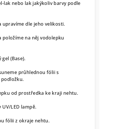
-lak nebo lak jakýkoliv barvy podle
 upravíme dle jeho velikosti.
a položíme na něj vodolepku
gel (Base).
suneme průhlednou fólii s
 podložku.
ku od prostředka ke kraji nehtu.
v UV/LED lampě.
 fólii z okraje nehtu.