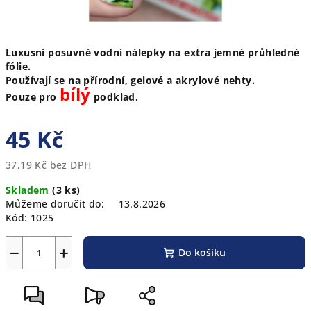
Luxusní posuvné vodní nálepky na extra jemné průhledné
fólie.
Používají se na přírodní, gelové a akrylové nehty.
bílý
Pouze pro
podklad.
45 Kč
37,19 Kč bez DPH
Měrná
Skladem
(3 ks)
cena:
Můžeme doručit do:
13.8.2026
Kód:
1025
−
+
Do košíku