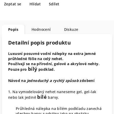
Zeptat se
Hlídat
Sdílet
Popis
Hodnocení
Diskuze
Detailní popis produktu
Luxusní posuvné vodní nálepky na extra jemné
průhledné fólie na celý nehet.
Používají se na přírodní, gelové a akrylové nehty.
bílý
Pouze pro
podklad.
Návod na
jednoduchý a rychlý způsob
zdobení
1. Na vymodelováný nehet naneseme gel, gel-lak
bílé
nebo lak jedině
barvy.
Průhledná nálepka na bílém podkladu zanechá
všechny barvy a odstíny jako na obrázku.