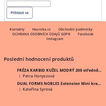
Přihlásit se
Z
á
Kontakty
Heureka.cz
Obchodní podminky
OCHRANA OSOBNÍCH ÚDAJŮ GDPR
Facebook
p
Instagram
a
t
í
Poslední hodnocení produktů
FRÉZA KARBID KUŽEL MODRÝ 200 středně hrubý (Vybrat průměr)
Petra Honyszová
|
Hodnocení produktu je 5 z 5 hvězdiček.
DUAL FORMS NOBLES Extension Mini kratší 60 ks/krabička
Kateřina Syrová
|
Hodnocení produktu je 5 z 5 hvězdiček.