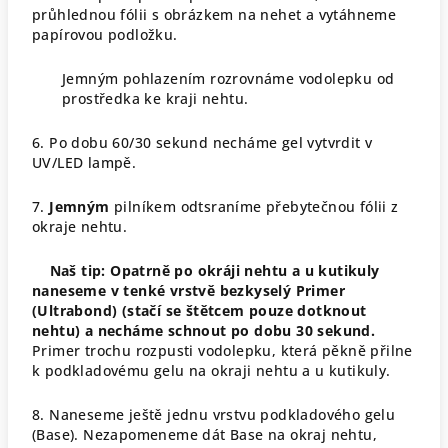
průhlednou fólii s obrázkem na nehet a vytáhneme
papírovou podložku.
Jemným pohlazením rozrovnáme vodolepku od
prostředka ke kraji nehtu.
6. Po dobu 60/30 sekund necháme gel vytvrdit v
UV/LED lampě.
7.
Jemným
pilníkem odtsraníme přebytečnou fólii z
okraje nehtu.
Naš tip: Opatrně po okráji nehtu a u kutikuly
naneseme v tenké vrstvě bezkyselý Primer
(Ultrabond) (stačí se štětcem pouze dotknout
nehtu) a necháme schnout po dobu 30 sekund.
Primer trochu rozpusti vodolepku, která pěkně přilne
k podkladovému gelu na okraji nehtu a u kutikuly.
8. Naneseme ještě jednu vrstvu podkladového gelu
(Base). Nezapomeneme dát Base na okraj nehtu,