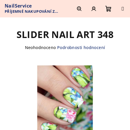
Přejít
NailService
na
PŘÍJEMNÉ NAKUPOVÁNÍ Z
obsah
Nákupn
Hledat
Přihlášení
POHODLÍ VAŠEHO DOMOVA
SLIDER NAIL ART 348
košík
Průměrné
Neohodnoceno
Podrobnosti hodnocení
hodnocení
produktu
je
0,0
z
5
hvězdiček.