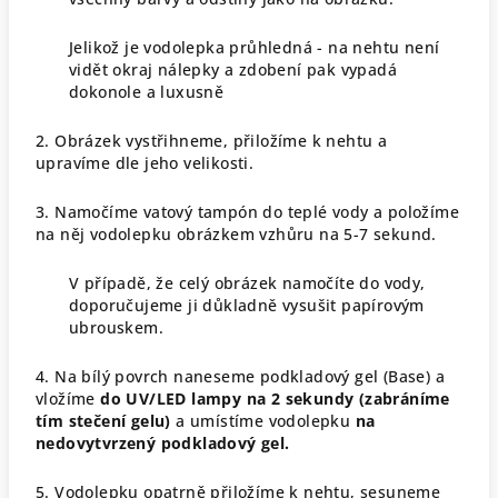
Jelikož je vodolepka průhledná - na nehtu není
vidět okraj nálepky a zdobení pak vypadá
dokonole a luxusně
2. Obrázek vystřihneme, přiložíme k nehtu a
upravíme dle jeho velikosti.
3. Namočíme vatový tampón do teplé vody a položíme
na něj vodolepku obrázkem vzhůru na 5-7 sekund.
V případě, že celý obrázek namočíte do vody,
doporučujeme ji důkladně vysušit papírovým
ubrouskem.
4. Na bílý povrch naneseme podkladový gel (Base) a
vložíme
do UV/LED lampy na 2 sekundy (zabráníme
tím stečení gelu)
a umístíme vodolepku
na
nedovytvrzený podkladový gel.
5. Vodolepku opatrně přiložíme k nehtu, sesuneme