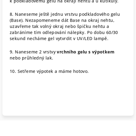
k podkladovému gelu na okraji nehtu a u kutikuly.
8. Naneseme ještě jednu vrstvu podkladového gelu
(Base). Nezapomeneme dát Base na okraj nehtu,
uzavřeme tak volný okraj nebo špičku nehtu a
zabráníme tím odlepování nálepky. Po dobu 60/30
sekund necháme gel vytvrdit v UV/LED lampě.
9. Naneseme 2 vrstvy
vrchního gelu s výpotkem
nebo průhledný lak.
10. Setřeme výpotek a máme hotovo.