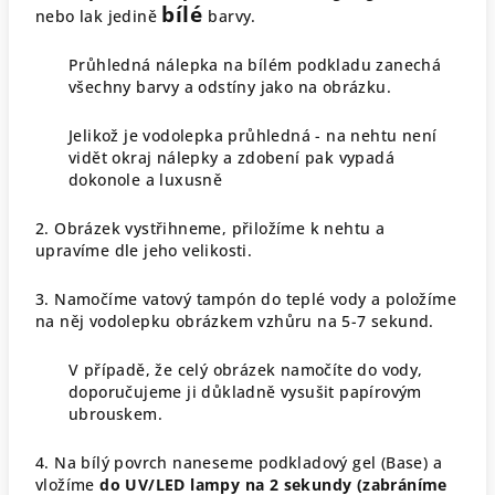
bílé
nebo lak jedině
barvy.
Průhledná nálepka na bílém podkladu zanechá
všechny barvy a odstíny jako na obrázku.
Jelikož je vodolepka průhledná - na nehtu není
vidět okraj nálepky a zdobení pak vypadá
dokonole a luxusně
2. Obrázek vystřihneme, přiložíme k nehtu a
upravíme dle jeho velikosti.
3. Namočíme vatový tampón do teplé vody a položíme
na něj vodolepku obrázkem vzhůru na 5-7 sekund.
V případě, že celý obrázek namočíte do vody,
doporučujeme ji důkladně vysušit papírovým
ubrouskem.
4. Na bílý povrch naneseme podkladový gel (Base) a
vložíme
do UV/LED lampy na 2 sekundy (zabráníme