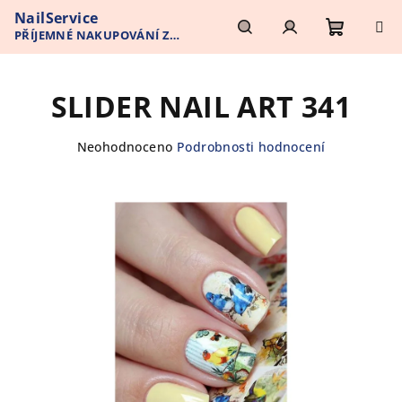
Přejít
NailService
na
PŘÍJEMNÉ NAKUPOVÁNÍ Z
obsah
Nákupn
Hledat
Přihlášení
POHODLÍ VAŠEHO DOMOVA
SLIDER NAIL ART 341
košík
Průměrné
Neohodnoceno
Podrobnosti hodnocení
hodnocení
produktu
je
0,0
z
5
hvězdiček.