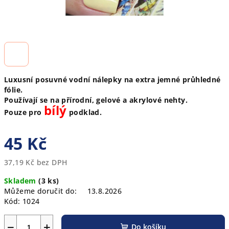
Luxusní posuvné vodní nálepky na extra jemné průhledné
fólie.
Používají se na přírodní, gelové a akrylové nehty.
bílý
Pouze pro
podklad.
45 Kč
37,19 Kč bez DPH
Měrná
Skladem
(3 ks)
cena:
Můžeme doručit do:
13.8.2026
Kód:
1024
−
+
Do košíku