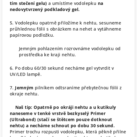
tím stečení gelu)
a umístíme vodolepku
na
nedovytvrzený podkladový gel.
5. Vodolepku opatrně přiložíme k nehtu, sesuneme
průhlednou fólii s obrázkem na nehet a vytáhneme
papírovou podložku.
Jemným pohlazením rozrovnáme vodolepku od
prostředka ke kraji nehtu.
6. Po dobu 60/30 sekund necháme gel vytvrdit v
UV/LED lampě.
7.
Jemným
pilníkem odtsraníme přebytečnou fólii z
okraje nehtu.
Naš tip: Opatrně po okráji nehtu a u kutikuly
naneseme v tenké vrstvě bezkyselý Primer
(Ultrabond) (stačí se štětcem pouze dotknout
nehtu) a necháme schnout po dobu 30 sekund.
Primer trochu rozpusti vodolepku, která pěkně přilne