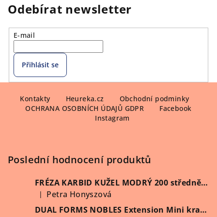
Odebírat newsletter
E-mail
Přihlásit se
Z
á
Kontakty
Heureka.cz
Obchodní podminky
OCHRANA OSOBNÍCH ÚDAJŮ GDPR
Facebook
p
Instagram
a
t
í
Poslední hodnocení produktů
FRÉZA KARBID KUŽEL MODRÝ 200 středně hrubý (Vybrat průměr)
Petra Honyszová
|
Hodnocení produktu je 5 z 5 hvězdiček.
DUAL FORMS NOBLES Extension Mini kratší 60 ks/krabička