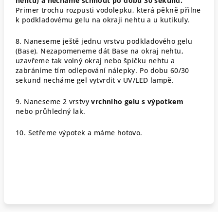
nehtu) a necháme schnout po dobu 30 sekund.
Primer trochu rozpusti vodolepku, která pěkně přilne
k podkladovému gelu na okraji nehtu a u kutikuly.
8. Naneseme ještě jednu vrstvu podkladového gelu
(Base). Nezapomeneme dát Base na okraj nehtu,
uzavřeme tak volný okraj nebo špičku nehtu a
zabráníme tím odlepování nálepky. Po dobu 60/30
sekund necháme gel vytvrdit v UV/LED lampě.
9. Naneseme 2 vrstvy
vrchního gelu s výpotkem
nebo průhledný lak.
10. Setřeme výpotek a máme hotovo.