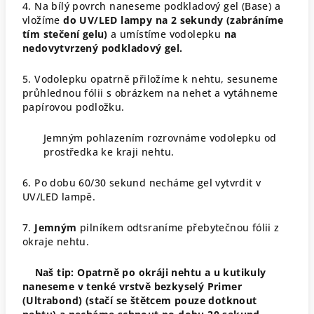
4. Na bílý povrch naneseme podkladový gel (Base) a
vložíme
do UV/LED lampy na 2 sekundy (zabráníme
tím stečení gelu)
a umístíme vodolepku
na
nedovytvrzený podkladový gel.
5. Vodolepku opatrně přiložíme k nehtu, sesuneme
průhlednou fólii s obrázkem na nehet a vytáhneme
papírovou podložku.
Jemným pohlazením rozrovnáme vodolepku od
prostředka ke kraji nehtu.
6. Po dobu 60/30 sekund necháme gel vytvrdit v
UV/LED lampě.
7.
Jemným
pilníkem odtsraníme přebytečnou fólii z
okraje nehtu.
Naš tip: Opatrně po okráji nehtu a u kutikuly
naneseme v tenké vrstvě bezkyselý Primer
(Ultrabond) (stačí se štětcem pouze dotknout