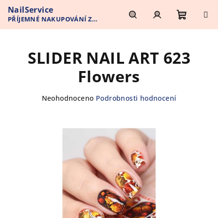
Přejít
NailService
na
PŘÍJEMNÉ NAKUPOVÁNÍ Z
obsah
Nákupn
Hledat
Přihlášení
POHODLÍ VAŠEHO DOMOVA
SLIDER NAIL ART 623
košík
Flowers
Průměrné
Neohodnoceno
Podrobnosti hodnocení
hodnocení
produktu
je
0,0
z
5
hvězdiček.