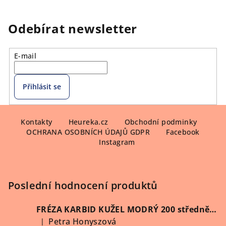
Odebírat newsletter
E-mail
Přihlásit se
Z
á
Kontakty
Heureka.cz
Obchodní podminky
OCHRANA OSOBNÍCH ÚDAJŮ GDPR
Facebook
p
Instagram
a
t
í
Poslední hodnocení produktů
FRÉZA KARBID KUŽEL MODRÝ 200 středně hrubý (Vybrat průměr)
Petra Honyszová
|
Hodnocení produktu je 5 z 5 hvězdiček.