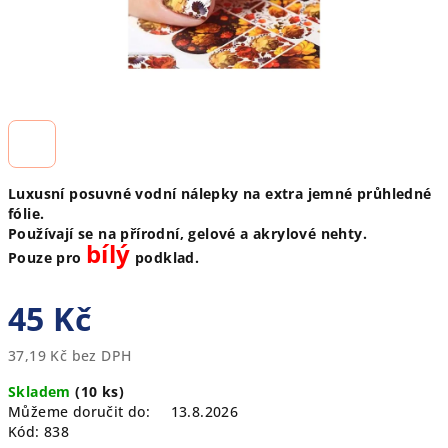
Luxusní posuvné vodní nálepky na extra jemné průhledné
fólie.
Používají se na přírodní, gelové a akrylové nehty.
bílý
Pouze pro
podklad.
45 Kč
37,19 Kč bez DPH
Měrná
Skladem
(10 ks)
cena:
Můžeme doručit do:
13.8.2026
Kód:
838