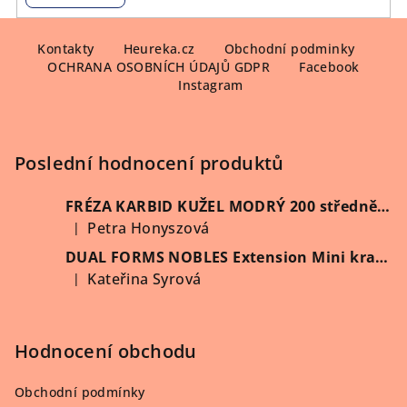
Z
á
Kontakty
Heureka.cz
Obchodní podminky
OCHRANA OSOBNÍCH ÚDAJŮ GDPR
Facebook
p
Instagram
a
t
í
Poslední hodnocení produktů
FRÉZA KARBID KUŽEL MODRÝ 200 středně hrubý (Vybrat průměr)
Petra Honyszová
|
Hodnocení produktu je 5 z 5 hvězdiček.
DUAL FORMS NOBLES Extension Mini kratší 60 ks/krabička
Kateřina Syrová
|
Hodnocení produktu je 5 z 5 hvězdiček.
Hodnocení obchodu
Obchodní podmínky