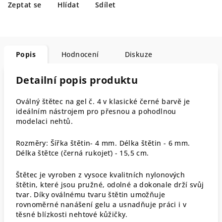
Zeptat se
Hlídat
Sdílet
Popis
Hodnocení
Diskuze
Detailní popis produktu
Oválný štětec na gel č. 4 v klasické černé barvě je
ideálním nástrojem pro přesnou a pohodlnou
modelaci nehtů.
Rozměry: Šířka štětin- 4 mm. Délka štětin - 6 mm.
Délka štětce (černá rukojeť) - 15,5 cm.
Štětec je vyroben z vysoce kvalitních nylonových
štětin, které jsou pružné, odolné a dokonale drží svůj
tvar. Díky oválnému tvaru štětin umožňuje
rovnoměrné nanášení gelu a usnadňuje práci i v
těsné blízkosti nehtové kůžičky.