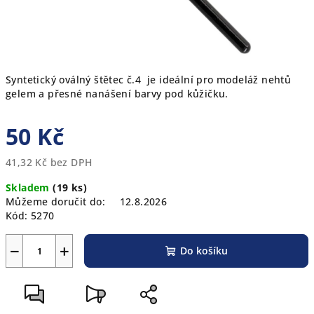
Syntetický oválný štětec č.4 je ideální pro modeláž nehtů
gelem a přesné nanášení barvy pod kůžičku.
50 Kč
41,32 Kč bez DPH
Měrná
Skladem
(19 ks)
cena:
Můžeme doručit do:
12.8.2026
Kód:
5270
−
+
Do košíku