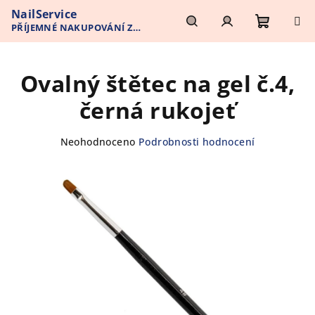
Přejít
NailService
na
PŘÍJEMNÉ NAKUPOVÁNÍ Z
obsah
Nákupn
Hledat
Přihlášení
POHODLÍ VAŠEHO DOMOVA
Ovalný štětec na gel č.4,
košík
černá rukojeť
Průměrné
Neohodnoceno
Podrobnosti hodnocení
hodnocení
produktu
je
0,0
z
5
hvězdiček.