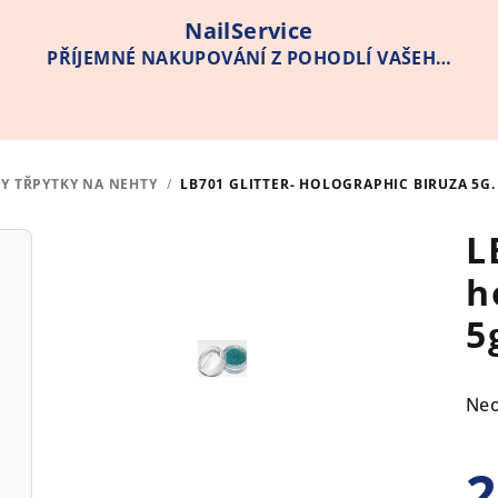
NailService
PŘÍJEMNÉ NAKUPOVÁNÍ Z POHODLÍ VAŠEHO
DOMOVA
RY TŘPYTKY NA NEHTY
/
LB701 GLITTER- HOLOGRAPHIC BIRUZA 5G.
L
h
5
Pr
Ne
hod
pro
2
je