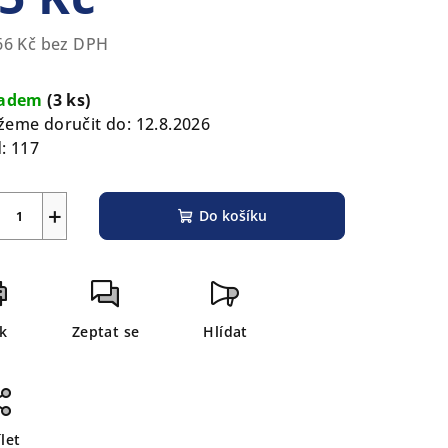
66 Kč bez DPH
rná
zdiček.
a:
ladem
(3 ks)
eme doručit do:
12.8.2026
:
117
+
Do košíku
sk
Zeptat se
Hlídat
let