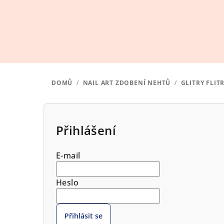
Přejít
na
obsah
DOMŮ
/
NAIL ART ZDOBENÍ NEHTŮ
/
GLITRY FLIT
P
o
Přihlášení
s
E-mail
t
r
Heslo
a
Přihlásit se