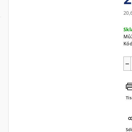
0,0
z
20,
5
Mě
hvě
cen
Sk
Můž
Kód
−
Ti
Sdí