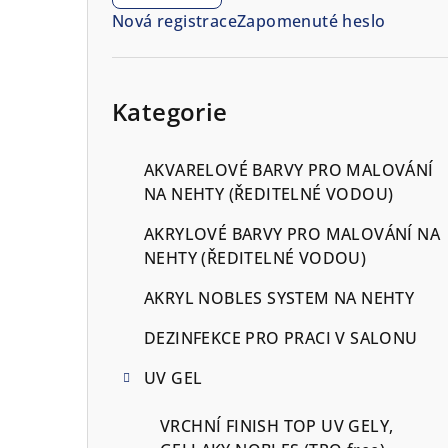
n
Nová registrace
Zapomenuté heslo
n
í
Přeskočit
kategorie
Kategorie
p
a
AKVARELOVÉ BARVY PRO MALOVÁNÍ
n
NA NEHTY (ŘEDITELNÉ VODOU)
e
AKRYLOVÉ BARVY PRO MALOVÁNÍ NA
NEHTY (ŘEDITELNÉ VODOU)
l
AKRYL NOBLES SYSTEM NA NEHTY
DEZINFEKCE PRO PRACI V SALONU
UV GEL
VRCHNÍ FINISH TOP UV GELY,