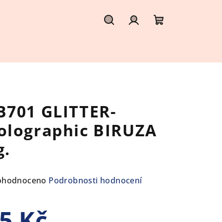
Hledat
Přihlášení
Nákupní
košík
B701 GLITTER-
olographic BIRUZA
g.
ůměrné
ohodnoceno
Podrobnosti hodnocení
nocení
duktu
5 Kč