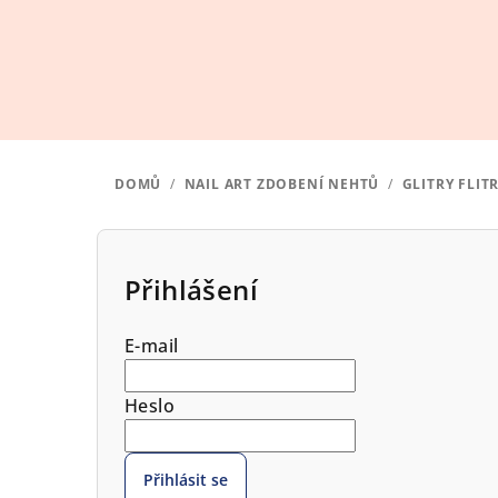
Přejít
na
obsah
DOMŮ
/
NAIL ART ZDOBENÍ NEHTŮ
/
GLITRY FLIT
P
o
Přihlášení
s
E-mail
t
r
Heslo
a
Přihlásit se