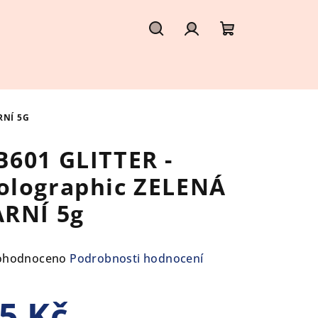
Hledat
Přihlášení
Nákupní
košík
RNÍ 5G
B601 GLITTER -
olographic ZELENÁ
ARNÍ 5g
ůměrné
ohodnoceno
Podrobnosti hodnocení
nocení
duktu
5 Kč