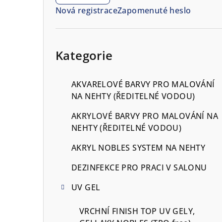
n
Nová registrace
Zapomenuté heslo
n
í
Přeskočit
kategorie
Kategorie
p
a
AKVARELOVÉ BARVY PRO MALOVÁNÍ
n
NA NEHTY (ŘEDITELNÉ VODOU)
e
AKRYLOVÉ BARVY PRO MALOVÁNÍ NA
NEHTY (ŘEDITELNÉ VODOU)
l
AKRYL NOBLES SYSTEM NA NEHTY
DEZINFEKCE PRO PRACI V SALONU
UV GEL
VRCHNÍ FINISH TOP UV GELY,