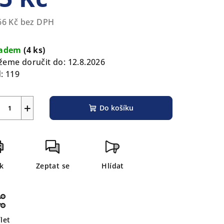
66 Kč bez DPH
rná
zdiček.
a:
ladem
(4 ks)
eme doručit do:
12.8.2026
:
119
+
Do košíku
sk
Zeptat se
Hlídat
let