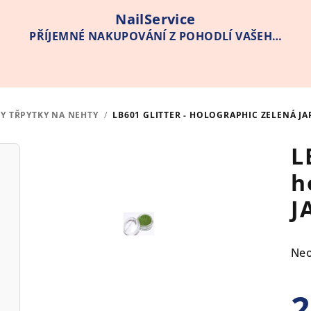
NailService
PŘÍJEMNÉ NAKUPOVÁNÍ Z POHODLÍ VAŠEHO
DOMOVA
RY TŘPYTKY NA NEHTY
/
LB601 GLITTER - HOLOGRAPHIC ZELENÁ JA
L
h
J
Pr
Ne
hod
pro
2
je