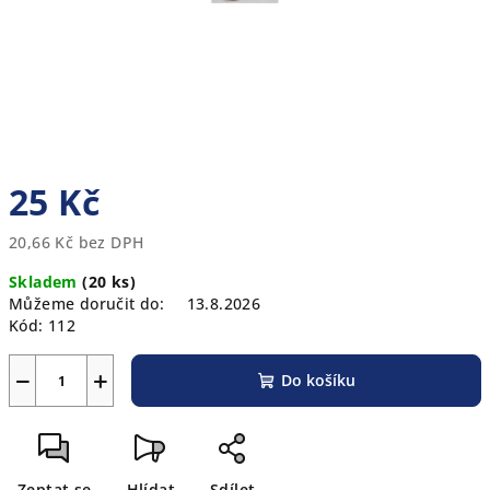
25 Kč
20,66 Kč bez DPH
Měrná
Skladem
(20 ks)
cena:
Můžeme doručit do:
13.8.2026
Kód:
112
−
+
Do košíku
Zeptat se
Hlídat
Sdílet