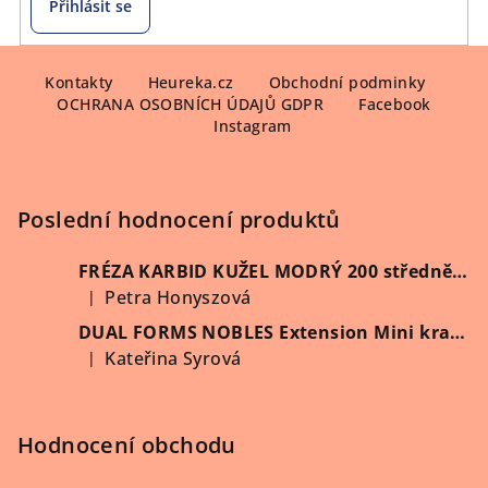
Přihlásit se
Z
á
Kontakty
Heureka.cz
Obchodní podminky
OCHRANA OSOBNÍCH ÚDAJŮ GDPR
Facebook
p
Instagram
a
t
í
Poslední hodnocení produktů
FRÉZA KARBID KUŽEL MODRÝ 200 středně hrubý (Vybrat průměr)
Petra Honyszová
|
Hodnocení produktu je 5 z 5 hvězdiček.
DUAL FORMS NOBLES Extension Mini kratší 60 ks/krabička
Kateřina Syrová
|
Hodnocení produktu je 5 z 5 hvězdiček.
Hodnocení obchodu