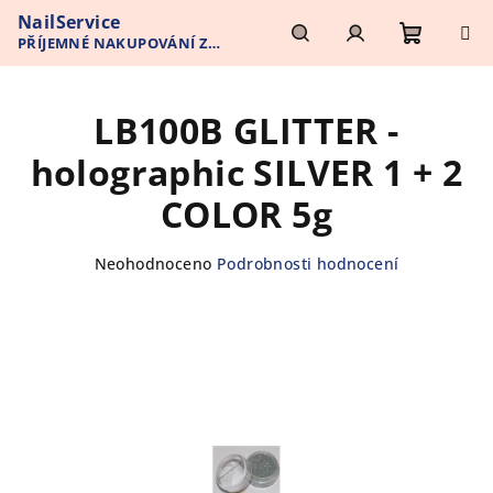
Přejít
NailService
na
PŘÍJEMNÉ NAKUPOVÁNÍ Z
obsah
Nákupn
Hledat
Přihlášení
POHODLÍ VAŠEHO DOMOVA
LB100B GLITTER -
košík
holographic SILVER 1 + 2
COLOR 5g
Průměrné
Neohodnoceno
Podrobnosti hodnocení
hodnocení
produktu
je
0,0
z
5
hvězdiček.