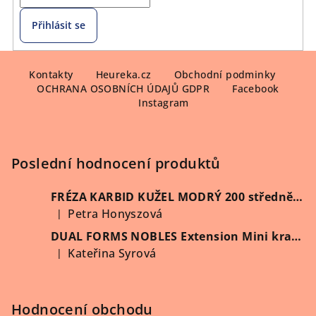
Přihlásit se
Z
á
Kontakty
Heureka.cz
Obchodní podminky
OCHRANA OSOBNÍCH ÚDAJŮ GDPR
Facebook
p
Instagram
a
t
í
Poslední hodnocení produktů
FRÉZA KARBID KUŽEL MODRÝ 200 středně hrubý (Vybrat průměr)
Petra Honyszová
|
Hodnocení produktu je 5 z 5 hvězdiček.
DUAL FORMS NOBLES Extension Mini kratší 60 ks/krabička
Kateřina Syrová
|
Hodnocení produktu je 5 z 5 hvězdiček.
Hodnocení obchodu