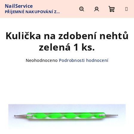
Přejít
NailService
na
PŘÍJEMNÉ NAKUPOVÁNÍ Z
obsah
Nákupn
Hledat
Přihlášení
POHODLÍ VAŠEHO DOMOVA
Kulička na zdobení nehtů
košík
zelená 1 ks.
Průměrné
Neohodnoceno
Podrobnosti hodnocení
hodnocení
produktu
je
0,0
z
5
hvězdiček.