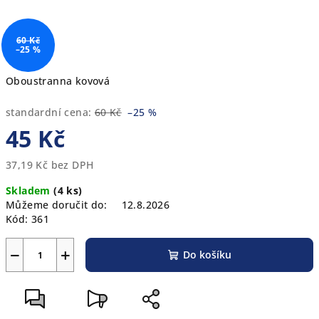
60 Kč
–25 %
Oboustranna kovová
standardní cena:
60 Kč
–25 %
45 Kč
37,19 Kč bez DPH
Měrná
Skladem
(4 ks)
cena:
Můžeme doručit do:
12.8.2026
Kód:
361
−
+
Do košíku