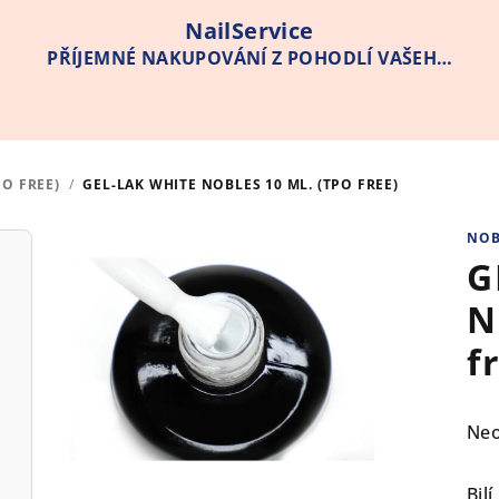
NailService
PŘÍJEMNÉ NAKUPOVÁNÍ Z POHODLÍ VAŠEHO
DOMOVA
PO FREE)
/
GEL-LAK WHITE NOBLES 10 ML. (TPO FREE)
NOB
G
N
f
Pr
Ne
hod
pro
Bil