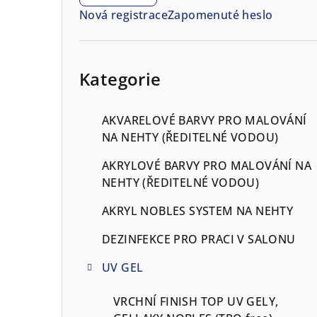
n
Nová registrace
Zapomenuté heslo
n
í
Přeskočit
kategorie
Kategorie
p
a
AKVARELOVÉ BARVY PRO MALOVÁNÍ
n
NA NEHTY (ŘEDITELNÉ VODOU)
e
AKRYLOVÉ BARVY PRO MALOVÁNÍ NA
NEHTY (ŘEDITELNÉ VODOU)
l
AKRYL NOBLES SYSTEM NA NEHTY
DEZINFEKCE PRO PRACI V SALONU
UV GEL
VRCHNÍ FINISH TOP UV GELY,