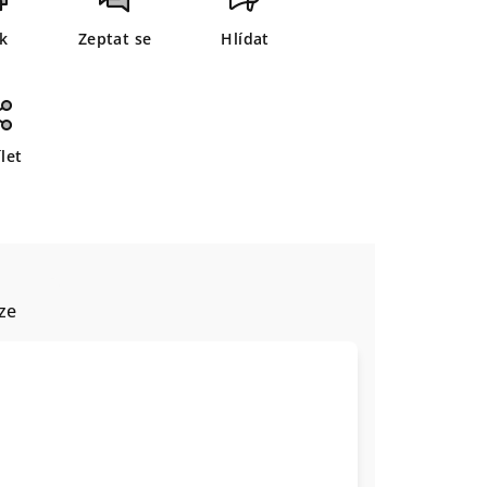
sk
Zeptat se
Hlídat
let
ze