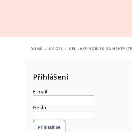
Přejít
na
obsah
DOMŮ
/
UV GEL
/
GEL LAKY NOBLES NA NEHTY (T
P
o
Přihlášení
s
E-mail
t
r
Heslo
a
Přihlásit se