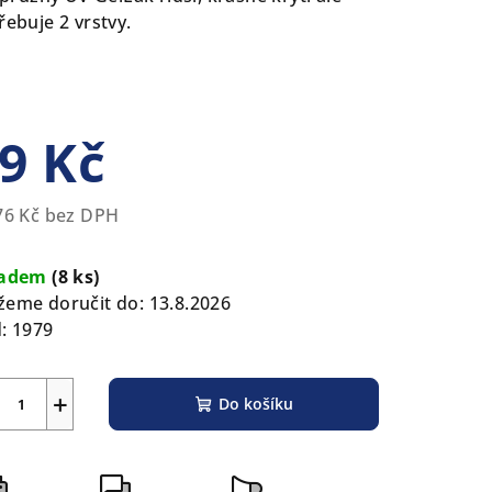
řebuje 2 vrstvy.
zdiček.
9 Kč
76 Kč bez DPH
rná
a:
ladem
(8 ks)
eme doručit do:
13.8.2026
:
1979
+
Do košíku