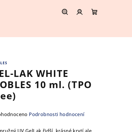
Hledat
Přihlášení
Nákupní
košík
LES
EL-LAK WHITE
OBLES 10 ml. (TPO
ree)
ůměrné
ohodnoceno
Podrobnosti hodnocení
nocení
duktu
í pružný UV GelLak řidší, krásné krytí ale