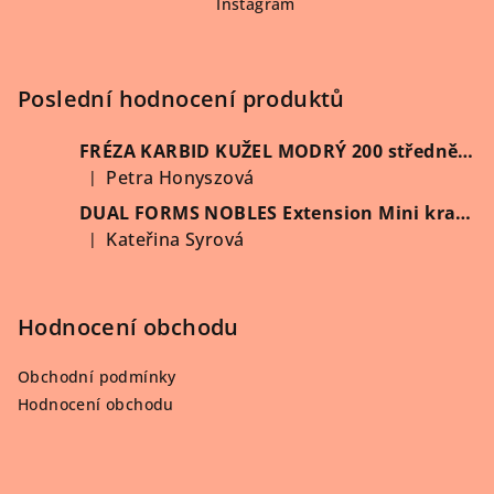
Instagram
a
t
í
Poslední hodnocení produktů
FRÉZA KARBID KUŽEL MODRÝ 200 středně hrubý (Vybrat průměr)
Petra Honyszová
|
Hodnocení produktu je 5 z 5 hvězdiček.
DUAL FORMS NOBLES Extension Mini kratší 60 ks/krabička
Kateřina Syrová
|
Hodnocení produktu je 5 z 5 hvězdiček.
Hodnocení obchodu
Obchodní podmínky
Hodnocení obchodu