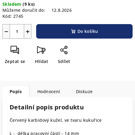
Skladem
(9 ks)
cena:
Můžeme doručit do:
12.8.2026
Kód:
2745
−
+
Do košíku
Zeptat se
Hlídat
Sdílet
Popis
Hodnocení
Diskuze
Detailní popis produktu
Červený karbidový kužel, ve tvaru kukuřice
L - délka pracovní částí - 14 mm