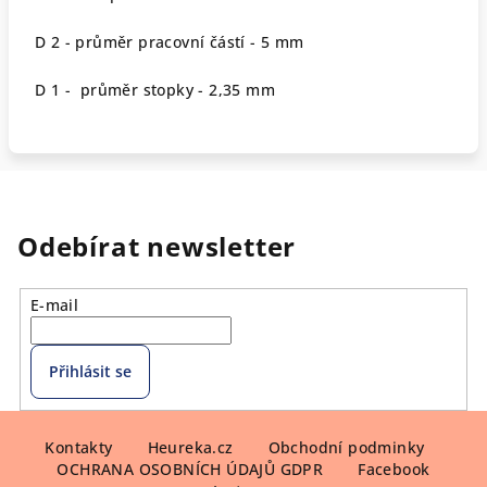
D 2 - průměr pracovní částí - 5 mm
D 1 - průměr stopky - 2,35 mm
Odebírat newsletter
E-mail
Přihlásit se
Z
á
Kontakty
Heureka.cz
Obchodní podminky
OCHRANA OSOBNÍCH ÚDAJŮ GDPR
Facebook
p