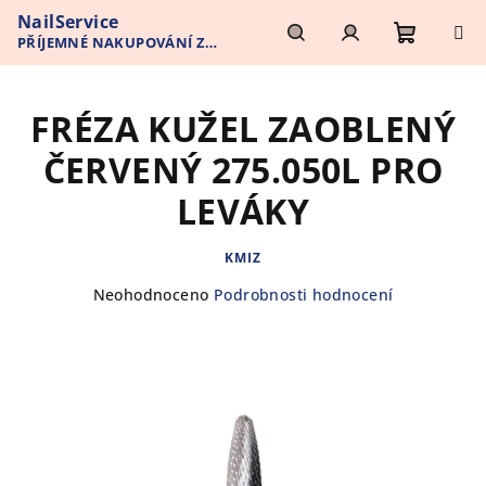
Přejít
NailService
na
PŘÍJEMNÉ NAKUPOVÁNÍ Z
obsah
Nákupn
Hledat
Přihlášení
POHODLÍ VAŠEHO DOMOVA
FRÉZA KUŽEL ZAOBLENÝ
košík
ČERVENÝ 275.050L PRO
LEVÁKY
KMIZ
Průměrné
Neohodnoceno
Podrobnosti hodnocení
hodnocení
produktu
je
0,0
z
5
hvězdiček.