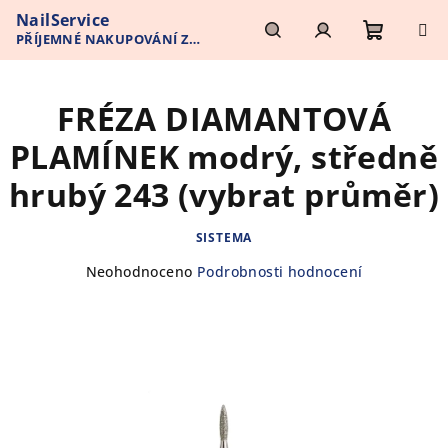
Přejít
NailService
na
PŘÍJEMNÉ NAKUPOVÁNÍ Z
obsah
Nákupn
Hledat
Přihlášení
POHODLÍ VAŠEHO DOMOVA
FRÉZA DIAMANTOVÁ
košík
PLAMÍNEK modrý, středně
hrubý 243 (vybrat průměr)
SISTEMA
Průměrné
Neohodnoceno
Podrobnosti hodnocení
hodnocení
produktu
je
0,0
z
5
hvězdiček.