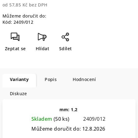
od
57,85 Kč
bez DPH
Měrná
Můžeme doručit do:
cena:
Kód:
2409/012
Zeptat se
Hlídat
Sdílet
Varianty
Popis
Hodnocení
Diskuze
mm: 1,2
Skladem
(50 ks)
2409/012
Můžeme doručit do:
12.8.2026