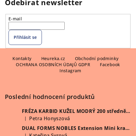
Odebírat newsletter
E-mail
Přihlásit se
Z
á
Kontakty
Heureka.cz
Obchodní podminky
OCHRANA OSOBNÍCH ÚDAJŮ GDPR
Facebook
p
Instagram
a
t
í
Poslední hodnocení produktů
FRÉZA KARBID KUŽEL MODRÝ 200 středně hrubý (Vybrat průměr)
Petra Honyszová
|
Hodnocení produktu je 5 z 5 hvězdiček.
DUAL FORMS NOBLES Extension Mini kratší 60 ks/krabička
Kateřina Syrová
|