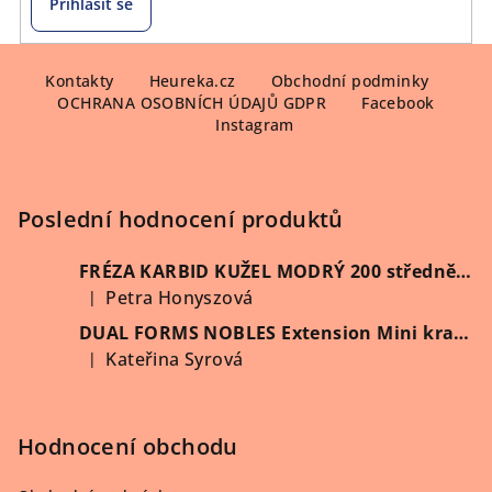
Přihlásit se
Z
á
Kontakty
Heureka.cz
Obchodní podminky
OCHRANA OSOBNÍCH ÚDAJŮ GDPR
Facebook
p
Instagram
a
t
í
Poslední hodnocení produktů
FRÉZA KARBID KUŽEL MODRÝ 200 středně hrubý (Vybrat průměr)
Petra Honyszová
|
Hodnocení produktu je 5 z 5 hvězdiček.
DUAL FORMS NOBLES Extension Mini kratší 60 ks/krabička
Kateřina Syrová
|
Hodnocení produktu je 5 z 5 hvězdiček.
Hodnocení obchodu