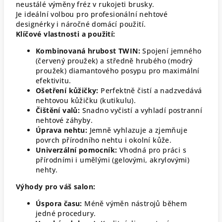
neustálé výměny fréz v rukojeti brusky.
Je ideální volbou pro profesionální nehtové
designérky i náročné domácí použití.
Klíčové vlastnosti a použití:
Kombinovaná hrubost TWIN:
Spojení jemného
(červený proužek) a středně hrubého (modrý
proužek) diamantového posypu pro maximální
efektivitu.
Ošetření kůžičky:
Perfektně čistí a nadzvedává
nehtovou kůžičku (kutikulu).
Čištění valů:
Snadno vyčistí a vyhladí postranní
nehtové záhyby.
Úprava nehtu:
Jemně vyhlazuje a zjemňuje
povrch přírodního nehtu i okolní kůže.
Univerzální pomocník:
Vhodná pro práci s
přírodními i umělými (gelovými, akrylovými)
nehty.
Výhody pro váš salon:
Úspora času:
Méně výměn nástrojů během
jedné procedury.