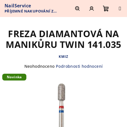
Přejít
NailService
na
PŘÍJEMNÉ NAKUPOVÁNÍ Z
obsah
Nákupn
Hledat
Přihlášení
POHODLÍ VAŠEHO DOMOVA
FREZA DIAMANTOVÁ NA
košík
MANIKŮRU TWIN 141.035
KMIZ
Průměrné
Neohodnoceno
Podrobnosti hodnocení
hodnocení
Novinka
produktu
je
0,0
z
5
hvězdiček.