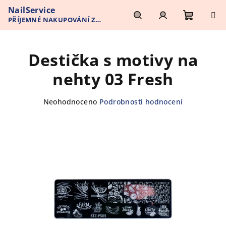
Přejít
NailService
na
PŘÍJEMNÉ NAKUPOVÁNÍ Z
obsah
Nákupn
Hledat
Přihlášení
POHODLÍ VAŠEHO DOMOVA
Destička s motivy na
košík
nehty 03 Fresh
Průměrné
Neohodnoceno
Podrobnosti hodnocení
hodnocení
produktu
je
0,0
z
5
hvězdiček.