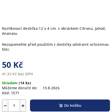
Razítkovací destička 12 x 4 cm. s obrázkem Citronu, Jahod,
Ananasu
Nezapomeňte před použitím z destičky odstranit ochrannou
fólii.
50 Kč
41,32 Kč bez DPH
Měrná
Skladem
(14 ks)
cena:
Můžeme doručit do:
13.8.2026
Kód:
1571
−
+
Do košíku