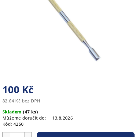
5
hvězdiček.
100 Kč
82,64 Kč bez DPH
Měrná
Skladem
(47 ks)
cena:
Můžeme doručit do:
13.8.2026
Kód:
4250