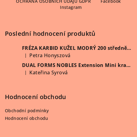
OCHRANA OSOBNÍCH ÚDAJŮ GDPR
Facebook
p
Instagram
a
t
í
Poslední hodnocení produktů
FRÉZA KARBID KUŽEL MODRÝ 200 středně hrubý (Vybrat průměr)
Petra Honyszová
|
Hodnocení produktu je 5 z 5 hvězdiček.
DUAL FORMS NOBLES Extension Mini kratší 60 ks/krabička
Kateřina Syrová
|
Hodnocení produktu je 5 z 5 hvězdiček.
Hodnocení obchodu
Obchodní podmínky
Hodnocení obchodu