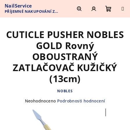
Přejít
NailService
na
PŘÍJEMNÉ NAKUPOVÁNÍ Z
obsah
Nákupn
Hledat
Přihlášení
POHODLÍ VAŠEHO DOMOVA
CUTICLE PUSHER NOBLES
košík
GOLD Rovný
OBOUSTRANÝ
ZATLAČOVAČ KUŽIČKÝ
(13cm)
NOBLES
Průměrné
Neohodnoceno
Podrobnosti hodnocení
hodnocení
produktu
je
0,0
z