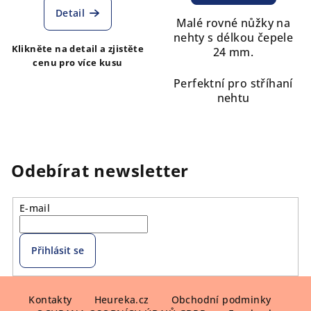
Detail
Malé rovné nůžky na
nehty s délkou čepele
Klikněte na detail a zjistěte
24 mm.
cenu pro více kusu
Perfektní pro stříhaní
nehtu
Odebírat newsletter
E-mail
Přihlásit se
Z
á
Kontakty
Heureka.cz
Obchodní podminky