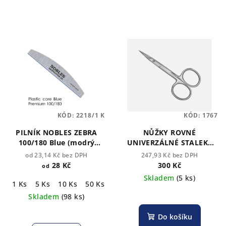
KÓD:
2218/1 K
KÓD:
1767
PILNÍK NOBLES ZEBRA
NŮŽKY ROVNÉ
100/180 Blue (modrý
UNIVERZÁLNÉ STALEKS
střed)
CLASSIC 30/1
od 23,14 Kč bez DPH
247,93 Kč bez DPH
28 Kč
300 Kč
od
Skladem
(5 ks)
1 Ks
5 Ks
10 Ks
50 Ks
100 Ks
Skladem
(98 ks)
Do košíku