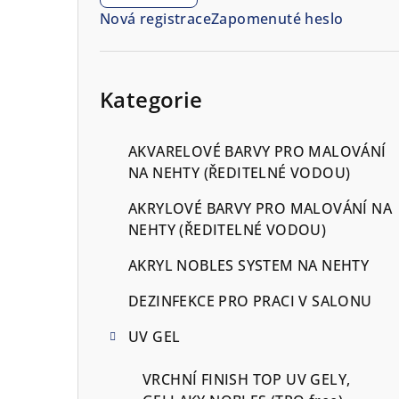
n
Nová registrace
Zapomenuté heslo
n
í
Přeskočit
kategorie
Kategorie
p
a
AKVARELOVÉ BARVY PRO MALOVÁNÍ
n
NA NEHTY (ŘEDITELNÉ VODOU)
e
AKRYLOVÉ BARVY PRO MALOVÁNÍ NA
NEHTY (ŘEDITELNÉ VODOU)
l
AKRYL NOBLES SYSTEM NA NEHTY
DEZINFEKCE PRO PRACI V SALONU
UV GEL
VRCHNÍ FINISH TOP UV GELY,