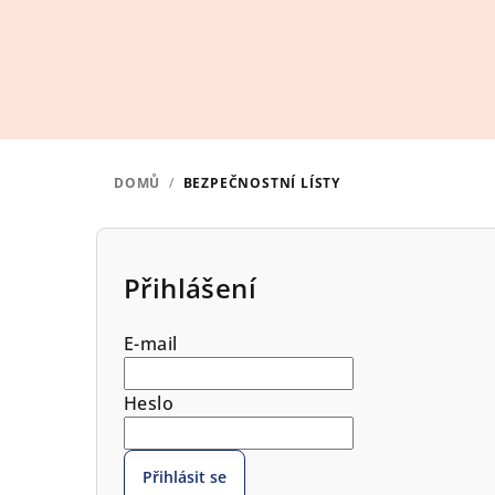
Přejít
na
obsah
DOMŮ
/
BEZPEČNOSTNÍ LÍSTY
P
o
Přihlášení
s
E-mail
t
r
Heslo
a
Přihlásit se